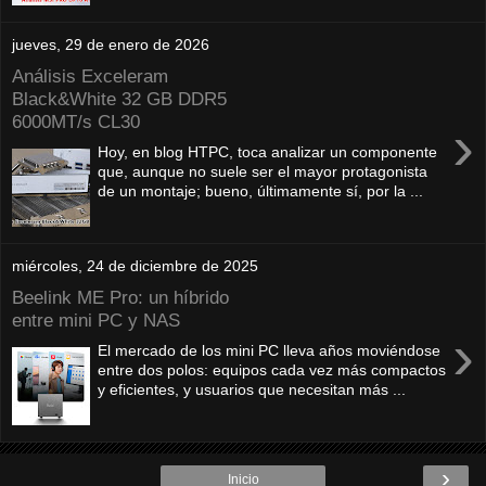
jueves, 29 de enero de 2026
Análisis Exceleram
Black&White 32 GB DDR5
6000MT/s CL30
›
Hoy, en blog HTPC, toca analizar un componente
que, aunque no suele ser el mayor protagonista
de un montaje; bueno, últimamente sí, por la ...
miércoles, 24 de diciembre de 2025
Beelink ME Pro: un híbrido
entre mini PC y NAS
›
El mercado de los mini PC lleva años moviéndose
entre dos polos: equipos cada vez más compactos
y eficientes, y usuarios que necesitan más ...
›
Inicio