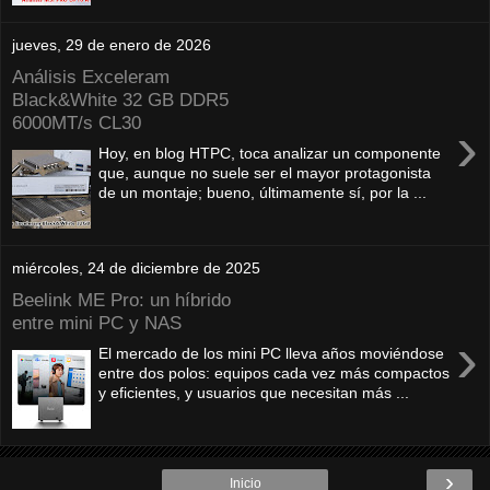
jueves, 29 de enero de 2026
Análisis Exceleram
Black&White 32 GB DDR5
6000MT/s CL30
›
Hoy, en blog HTPC, toca analizar un componente
que, aunque no suele ser el mayor protagonista
de un montaje; bueno, últimamente sí, por la ...
miércoles, 24 de diciembre de 2025
Beelink ME Pro: un híbrido
entre mini PC y NAS
›
El mercado de los mini PC lleva años moviéndose
entre dos polos: equipos cada vez más compactos
y eficientes, y usuarios que necesitan más ...
›
Inicio