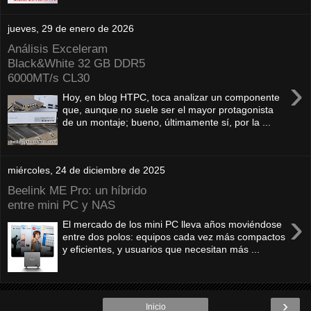
jueves, 29 de enero de 2026
Análisis Exceleram
Black&White 32 GB DDR5
6000MT/s CL30
›
Hoy, en blog HTPC, toca analizar un componente
que, aunque no suele ser el mayor protagonista
de un montaje; bueno, últimamente sí, por la ...
miércoles, 24 de diciembre de 2025
Beelink ME Pro: un híbrido
entre mini PC y NAS
›
El mercado de los mini PC lleva años moviéndose
entre dos polos: equipos cada vez más compactos
y eficientes, y usuarios que necesitan más ...
›
Inicio