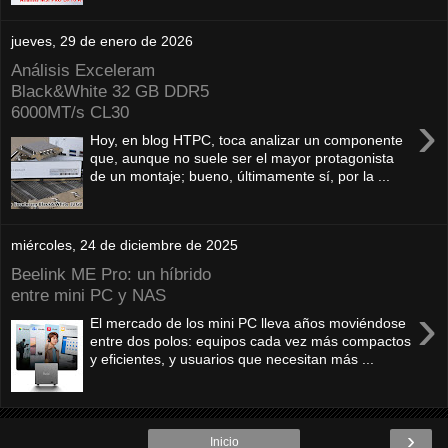
jueves, 29 de enero de 2026
Análisis Exceleram
Black&White 32 GB DDR5
6000MT/s CL30
›
Hoy, en blog HTPC, toca analizar un componente
que, aunque no suele ser el mayor protagonista
de un montaje; bueno, últimamente sí, por la ...
miércoles, 24 de diciembre de 2025
Beelink ME Pro: un híbrido
entre mini PC y NAS
›
El mercado de los mini PC lleva años moviéndose
entre dos polos: equipos cada vez más compactos
y eficientes, y usuarios que necesitan más ...
›
Inicio