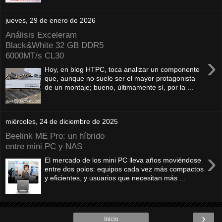
jueves, 29 de enero de 2026
Análisis Exceleram
Black&White 32 GB DDR5
6000MT/s CL30
›
Hoy, en blog HTPC, toca analizar un componente
que, aunque no suele ser el mayor protagonista
de un montaje; bueno, últimamente sí, por la ...
miércoles, 24 de diciembre de 2025
Beelink ME Pro: un híbrido
entre mini PC y NAS
›
El mercado de los mini PC lleva años moviéndose
entre dos polos: equipos cada vez más compactos
y eficientes, y usuarios que necesitan más ...
›
Inicio