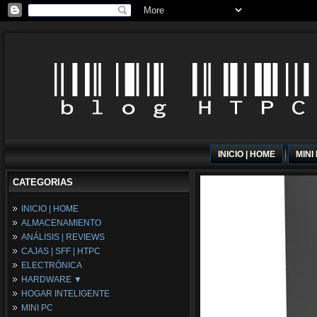
INICIO | HOME
MINI
CATEGORIAS
INICIO | HOME
ALMACENAMIENTO
ANÁLISIS | REVIEWS
CAJAS | SFF | HTPC
ELECTRÓNICA
HARDWARE ▼
HOGAR INTELIGENTE
Fuentes de Alimentación
MINI PC
Memória RAM