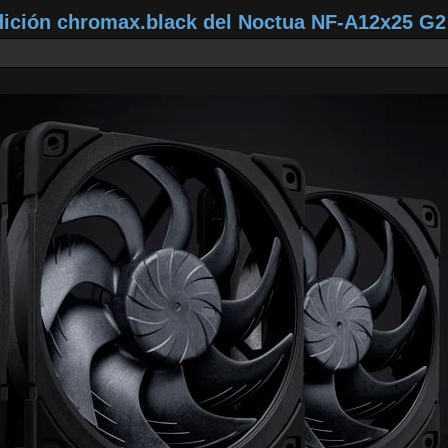
dición chromax.black del Noctua NF‑A12x25 G