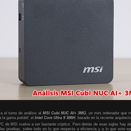
a el turno de análisis al
MSI Cubi NUC AI+ 3MG
, un mini ordenador que m
 la gama portátil: el
Intel Core Ultra 9 386H
, basado en la reciente arquitect
 PC de MSI vuelve a ser bastante críptico. Pero detrás de esas siglas hay 
las pruebas, sobre todo en lo que respecta a eficiencia y a lo que este e