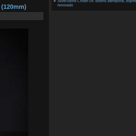
SilverStone Crown 04: diseño atemporal, espíri
renovado
2 (120mm)