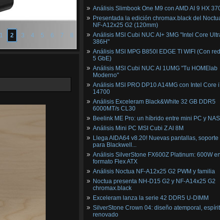
Análisis Slimbook One M9 con AMD AI 9 HX 37
Presentada la edición chromax.black del Noctu
NF‑A12x25 G2 (120mm)
Análisis MSI Cubi NUC AI+ 3MG "Intel Core Ultr
1
2
3
4
5
6
7
8
386H"
Análisis MSI MPG B850I EDGE TI WIFI (Con red
5 GbE)
Análisis MSI Cubi NUC AI 1UMG "Tu HOMElab
Moderno"
Análisis MSI PRO DP10 A14MG con Intel Core i
14700
Análisis Exceleram Black&White 32 GB DDR5
6000MT/s CL30
Beelink ME Pro: un híbrido entre mini PC y NAS
Análisis Mini PC MSI Cubi Z AI 8M
Llega AIDA64 v8.20! Nuevas pantallas, soporte
para Blackwell...
Análisis SilverStone FX600Z Platinum: 600W e
formato Flex ATX
Análisis Noctua NF-A12x25 G2 PWM y familia
Noctua presenta NH-D15 G2 y NF-A14x25 G2
chromax.black
Exceleram lanza la serie 42 DDR5 U-DIMM
SilverStone Crown 04: diseño atemporal, espíri
renovado