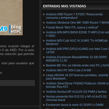
ENTRADAS MAS VISITADAS
Análisis AMD Ryzen 7 8700G "Reduciendo
consumo y temperatura"
Análisis Slimbook One M8 "AMD Ryzen 7 8845
Fractal Mood "Mini ITX, sueca y vertical"
Análisis MSI MPG B850I EDGE TI WIFI (Con red
5 GbE)
Análisis MSI Cubi NUC AI 1UMG "Tu HOMElab
Moderno"
esta ocasión integra el
Análisis MSI PRO DP10 A14MG con Intel Core i
n 5 de AMD
. Por si esto
14700
una solución que permite
Análisis Exceleram Black&White 32 GB DDR5
6000MT/s CL30
, sino para usuarios que
Beelink ME Pro: un híbrido entre mini PC y NAS
Análisis Mini PC MSI Cubi Z AI 8M
r.
Llega AIDA64 v8.20! Nuevas pantallas, soporte
para Blackwell...
Análisis SilverStone FX600Z Platinum: 600W e
formato Flex ATX
Análisis Noctua NF-A12x25 G2 PWM y familia
Noctua presenta NH-D15 G2 y NF-A14x25 G2
chromax.black
Exceleram lanza la serie 42 DDR5 U-DIMM