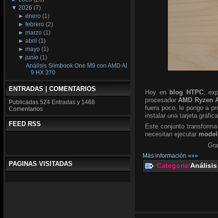
▼
2026
(7)
►
enero
(1)
►
febrero
(2)
►
marzo
(1)
►
abril
(1)
►
mayo
(1)
▼
junio
(1)
Análisis Slimbook One M9 con AMD AI
9 HX 370
ENTRADAS | COMENTARIOS
Hoy en
blog HTPC
, ex
procesador
AMD Ryzen A
Publicadas
524 Entradas y
1468
fuera poco, le pongo a p
Comentarios
instalar una tarjeta gráfic
FEED RSS
Este conjunto transforma
necesitan ejecutar
modelo
Gra
Más información »»»
PAGINAS VISITADAS
Categoria
Análisis