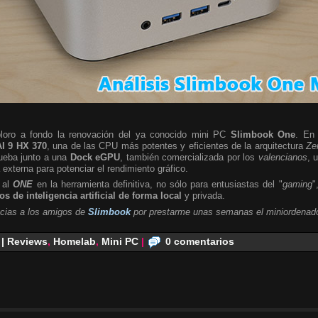
ploro a fondo la renovación del ya conocido mini PC
Slimbook One
. En 
I 9 HX 370
, una de las CPU más potentes y eficientes de la arquitectura
Ze
rueba junto a una
Dock eGPU
, también comercializada por los
valencianos
, 
a externa para potenciar el rendimiento gráfico.
 al
ONE
en la herramienta definitiva, no sólo para entusiastas del "
gaming
"
s de inteligencia artificial de forma local
y privada.
cias a los amigos de
Slimbook
por prestarme unas semanas el miniordenado
 | Reviews
,
Homelab
,
Mini PC
|
0 comentarios