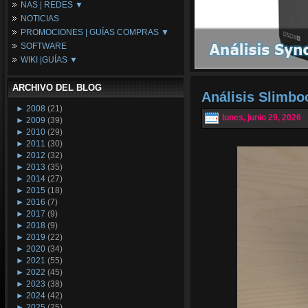
NAS | REDES ▼
Placas Base
NOTICIAS
Procesadores
NAS
PROMOCIONES | GUÍAS COMPRAS ▼
Periféricos
Espacio Synology
SOFTWARE
Refrigeración
Redes
Configuraciones Ordenadores
WIKI |GUÍAS ▼
Tarjetas Gráficas
Guías de Compras
Android PC
Promociones
Guías y Tutoriales
ARCHIVO DEL BLOG
Wikipedia
Análisis Slimb
Tus Montajes
►
2008
(21)
lunes, junio 29, 2026
►
2009
(39)
►
2010
(29)
►
2011
(30)
►
2012
(32)
►
2013
(35)
►
2014
(27)
►
2015
(18)
►
2016
(7)
►
2017
(9)
►
2018
(9)
►
2019
(22)
►
2020
(34)
►
2021
(55)
►
2022
(45)
►
2023
(38)
►
2024
(42)
►
2025
(25)