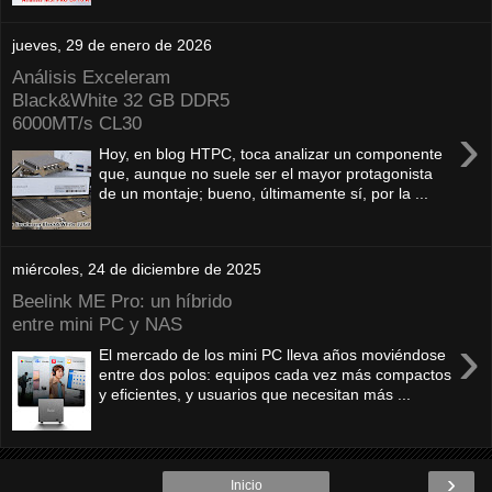
jueves, 29 de enero de 2026
Análisis Exceleram
Black&White 32 GB DDR5
6000MT/s CL30
›
Hoy, en blog HTPC, toca analizar un componente
que, aunque no suele ser el mayor protagonista
de un montaje; bueno, últimamente sí, por la ...
miércoles, 24 de diciembre de 2025
Beelink ME Pro: un híbrido
entre mini PC y NAS
›
El mercado de los mini PC lleva años moviéndose
entre dos polos: equipos cada vez más compactos
y eficientes, y usuarios que necesitan más ...
›
Inicio