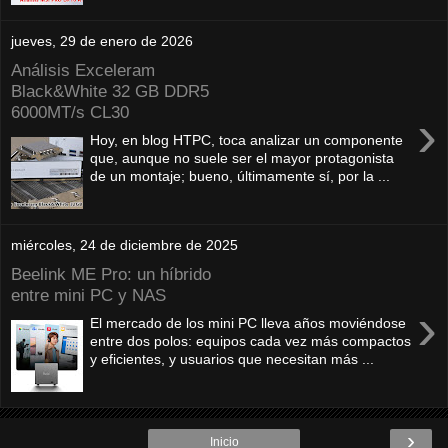
jueves, 29 de enero de 2026
Análisis Exceleram
Black&White 32 GB DDR5
6000MT/s CL30
›
Hoy, en blog HTPC, toca analizar un componente
que, aunque no suele ser el mayor protagonista
de un montaje; bueno, últimamente sí, por la ...
miércoles, 24 de diciembre de 2025
Beelink ME Pro: un híbrido
entre mini PC y NAS
›
El mercado de los mini PC lleva años moviéndose
entre dos polos: equipos cada vez más compactos
y eficientes, y usuarios que necesitan más ...
›
Inicio