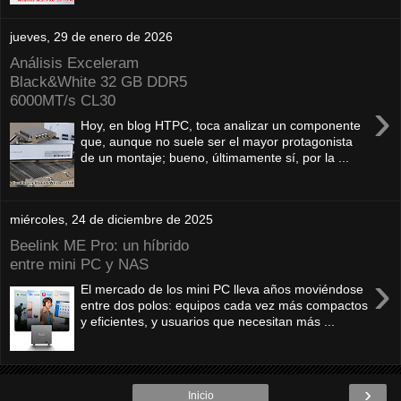
jueves, 29 de enero de 2026
Análisis Exceleram
Black&White 32 GB DDR5
6000MT/s CL30
›
Hoy, en blog HTPC, toca analizar un componente
que, aunque no suele ser el mayor protagonista
de un montaje; bueno, últimamente sí, por la ...
miércoles, 24 de diciembre de 2025
Beelink ME Pro: un híbrido
entre mini PC y NAS
›
El mercado de los mini PC lleva años moviéndose
entre dos polos: equipos cada vez más compactos
y eficientes, y usuarios que necesitan más ...
›
Inicio