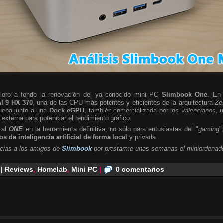
ploro a fondo la renovación del ya conocido mini PC
Slimbook One
. En 
I 9 HX 370
, una de las CPU más potentes y eficientes de la arquitectura
Ze
rueba junto a una
Dock eGPU
, también comercializada por los
valencianos
, 
a externa para potenciar el rendimiento gráfico.
 al
ONE
en la herramienta definitiva, no sólo para entusiastas del "
gaming
"
s de inteligencia artificial de forma local
y privada.
cias a los amigos de
Slimbook
por prestarme unas semanas el miniordenado
 | Reviews
,
Homelab
,
Mini PC
|
0 comentarios