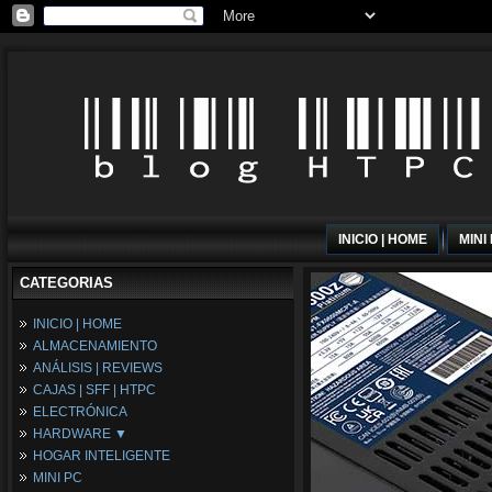
INICIO | HOME
MINI
CATEGORIAS
INICIO | HOME
ALMACENAMIENTO
ANÁLISIS | REVIEWS
CAJAS | SFF | HTPC
ELECTRÓNICA
HARDWARE ▼
HOGAR INTELIGENTE
Fuentes de Alimentación
MINI PC
Memória RAM