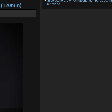
SilverStone Crown 04: diseño atemporal, espíri
renovado
2 (120mm)