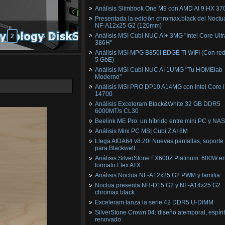
Análisis Slimbook One M9 con AMD AI 9 HX 37
Presentada la edición chromax.black del Noctu
NF‑A12x25 G2 (120mm)
Análisis MSI Cubi NUC AI+ 3MG "Intel Core Ultr
1
2
3
4
5
6
7
8
386H"
Análisis MSI MPG B850I EDGE TI WIFI (Con red
5 GbE)
Análisis MSI Cubi NUC AI 1UMG "Tu HOMElab
Moderno"
Análisis MSI PRO DP10 A14MG con Intel Core i
14700
Análisis Exceleram Black&White 32 GB DDR5
6000MT/s CL30
Beelink ME Pro: un híbrido entre mini PC y NAS
Análisis Mini PC MSI Cubi Z AI 8M
Llega AIDA64 v8.20! Nuevas pantallas, soporte
para Blackwell...
Análisis SilverStone FX600Z Platinum: 600W e
formato Flex ATX
Análisis Noctua NF-A12x25 G2 PWM y familia
Noctua presenta NH-D15 G2 y NF-A14x25 G2
chromax.black
Exceleram lanza la serie 42 DDR5 U-DIMM
SilverStone Crown 04: diseño atemporal, espíri
renovado