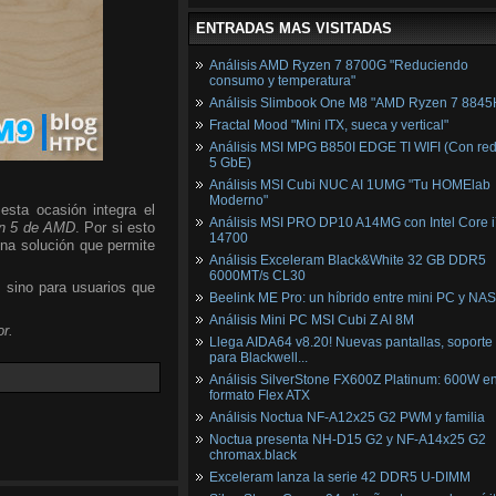
ENTRADAS MAS VISITADAS
Análisis AMD Ryzen 7 8700G "Reduciendo
consumo y temperatura"
Análisis Slimbook One M8 "AMD Ryzen 7 8845
Fractal Mood "Mini ITX, sueca y vertical"
Análisis MSI MPG B850I EDGE TI WIFI (Con red
5 GbE)
Análisis MSI Cubi NUC AI 1UMG "Tu HOMElab
Moderno"
esta ocasión integra el
Análisis MSI PRO DP10 A14MG con Intel Core i
n 5 de AMD
. Por si esto
14700
una solución que permite
Análisis Exceleram Black&White 32 GB DDR5
6000MT/s CL30
, sino para usuarios que
Beelink ME Pro: un híbrido entre mini PC y NAS
Análisis Mini PC MSI Cubi Z AI 8M
r.
Llega AIDA64 v8.20! Nuevas pantallas, soporte
para Blackwell...
Análisis SilverStone FX600Z Platinum: 600W e
formato Flex ATX
Análisis Noctua NF-A12x25 G2 PWM y familia
Noctua presenta NH-D15 G2 y NF-A14x25 G2
chromax.black
Exceleram lanza la serie 42 DDR5 U-DIMM