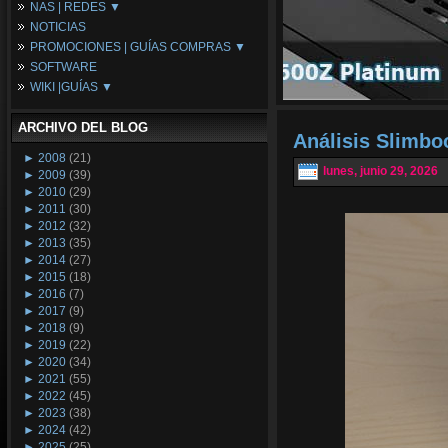
NAS | REDES ▼
Placas Base
NOTICIAS
Procesadores
NAS
PROMOCIONES | GUÍAS COMPRAS ▼
Periféricos
Espacio Synology
SOFTWARE
Refrigeración
Redes
Configuraciones Ordenadores
WIKI |GUÍAS ▼
Tarjetas Gráficas
Guías de Compras
Android PC
Promociones
Guías y Tutoriales
ARCHIVO DEL BLOG
Wikipedia
Análisis Slimb
Tus Montajes
►
2008
(21)
lunes, junio 29, 2026
►
2009
(39)
►
2010
(29)
►
2011
(30)
►
2012
(32)
►
2013
(35)
►
2014
(27)
►
2015
(18)
►
2016
(7)
►
2017
(9)
►
2018
(9)
►
2019
(22)
►
2020
(34)
►
2021
(55)
►
2022
(45)
►
2023
(38)
►
2024
(42)
►
2025
(25)