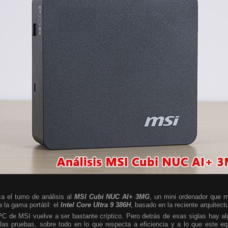
a el turno de análisis al
MSI Cubi NUC AI+ 3MG
, un mini ordenador que m
 la gama portátil: el
Intel Core Ultra 9 386H
, basado en la reciente arquitect
 PC de MSI vuelve a ser bastante críptico. Pero detrás de esas siglas hay 
las pruebas, sobre todo en lo que respecta a eficiencia y a lo que este e