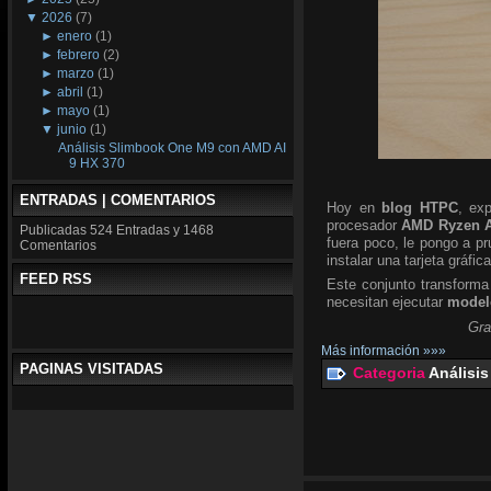
▼
2026
(7)
►
enero
(1)
►
febrero
(2)
►
marzo
(1)
►
abril
(1)
►
mayo
(1)
▼
junio
(1)
Análisis Slimbook One M9 con AMD AI
9 HX 370
ENTRADAS | COMENTARIOS
Hoy en
blog HTPC
, ex
procesador
AMD Ryzen A
Publicadas
524 Entradas y
1468
fuera poco, le pongo a p
Comentarios
instalar una tarjeta gráfic
FEED RSS
Este conjunto transforma
necesitan ejecutar
modelo
Gra
Más información »»»
PAGINAS VISITADAS
Categoria
Análisis