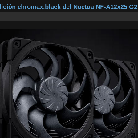
dición chromax.black del Noctua NF‑A12x25 G