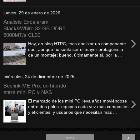
jueves, 29 de enero de 2026
Análisis Exceleram
Black&White 32 GB DDR5
6000MT/s CL30
›
Hoy, en blog HTPC, toca analizar un componente
que, aunque no suele ser el mayor protagonista
de un montaje; bueno, últimamente sí, por la ...
miércoles, 24 de diciembre de 2025
Beelink ME Pro: un híbrido
entre mini PC y NAS
›
El mercado de los mini PC lleva años moviéndose
entre dos polos: equipos cada vez más compactos
y eficientes, y usuarios que necesitan más ...
›
Inicio