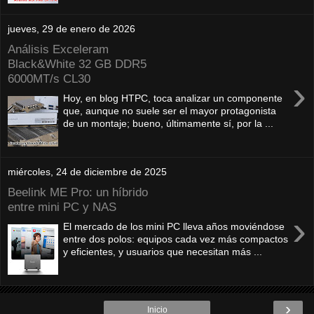
jueves, 29 de enero de 2026
Análisis Exceleram
Black&White 32 GB DDR5
6000MT/s CL30
›
Hoy, en blog HTPC, toca analizar un componente
que, aunque no suele ser el mayor protagonista
de un montaje; bueno, últimamente sí, por la ...
miércoles, 24 de diciembre de 2025
Beelink ME Pro: un híbrido
entre mini PC y NAS
›
El mercado de los mini PC lleva años moviéndose
entre dos polos: equipos cada vez más compactos
y eficientes, y usuarios que necesitan más ...
›
Inicio