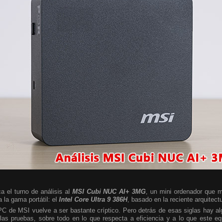
a el turno de análisis al
MSI Cubi NUC AI+ 3MG
, un mini ordenador que m
 la gama portátil: el
Intel Core Ultra 9 386H
, basado en la reciente arquitect
 PC de MSI vuelve a ser bastante críptico. Pero detrás de esas siglas hay 
las pruebas, sobre todo en lo que respecta a eficiencia y a lo que este e