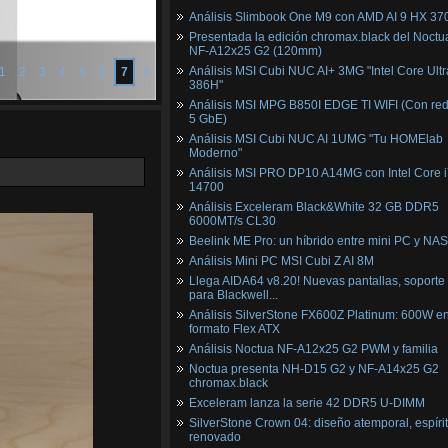
Análisis Slimbook One M9 con AMD AI 9 HX 37
Presentada la edición chromax.black del Noctu
NF‑A12x25 G2 (120mm)
Análisis MSI Cubi NUC AI+ 3MG "Intel Core Ultr
1
2
3
4
5
6
7
8
386H"
Análisis MSI MPG B850I EDGE TI WIFI (Con red
5 GbE)
Análisis MSI Cubi NUC AI 1UMG "Tu HOMElab
Moderno"
Análisis MSI PRO DP10 A14MG con Intel Core i
14700
Análisis Exceleram Black&White 32 GB DDR5
6000MT/s CL30
Beelink ME Pro: un híbrido entre mini PC y NAS
Análisis Mini PC MSI Cubi Z AI 8M
Llega AIDA64 v8.20! Nuevas pantallas, soporte
para Blackwell...
Análisis SilverStone FX600Z Platinum: 600W e
formato Flex ATX
Análisis Noctua NF-A12x25 G2 PWM y familia
Noctua presenta NH-D15 G2 y NF-A14x25 G2
chromax.black
Exceleram lanza la serie 42 DDR5 U-DIMM
SilverStone Crown 04: diseño atemporal, espíri
renovado