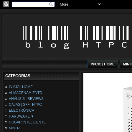
INICIO | HOME
MINI
CATEGORIAS
INICIO | HOME
ALMACENAMIENTO
ANÁLISIS | REVIEWS
CAJAS | SFF | HTPC
ELECTRÓNICA
HARDWARE ▼
HOGAR INTELIGENTE
Fuentes de Alimentación
MINI PC
Memória RAM