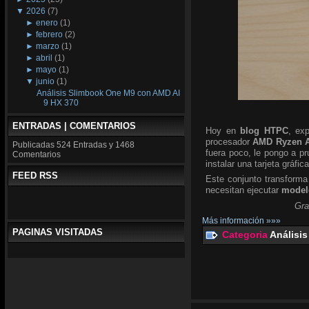
▼
2026
(7)
►
enero
(1)
►
febrero
(2)
►
marzo
(1)
►
abril
(1)
►
mayo
(1)
▼
junio
(1)
Análisis Slimbook One M9 con AMD AI
9 HX 370
ENTRADAS | COMENTARIOS
Hoy en
blog HTPC
, ex
procesador
AMD Ryzen A
Publicadas
524 Entradas y
1468
fuera poco, le pongo a p
Comentarios
instalar una tarjeta gráfic
FEED RSS
Este conjunto transforma
necesitan ejecutar
modelo
Gra
Más información »»»
PAGINAS VISITADAS
Categoria
Análisis