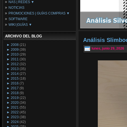
NAS | REDES ▼
Placas Base
NOTICIAS
Procesadores
NAS
PROMOCIONES | GUÍAS COMPRAS ▼
Periféricos
Espacio Synology
SOFTWARE
Refrigeración
Redes
Configuraciones Ordenadores
WIKI |GUÍAS ▼
Tarjetas Gráficas
Guías de Compras
Android PC
Promociones
Guías y Tutoriales
ARCHIVO DEL BLOG
Wikipedia
Análisis Slimb
Tus Montajes
►
2008
(21)
lunes, junio 29, 2026
►
2009
(39)
►
2010
(29)
►
2011
(30)
►
2012
(32)
►
2013
(35)
►
2014
(27)
►
2015
(18)
►
2016
(7)
►
2017
(9)
►
2018
(9)
►
2019
(22)
►
2020
(34)
►
2021
(55)
►
2022
(45)
►
2023
(38)
►
2024
(42)
►
2025
(25)