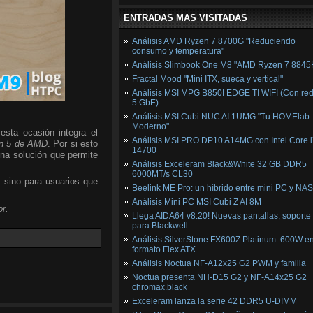
ENTRADAS MAS VISITADAS
Análisis AMD Ryzen 7 8700G "Reduciendo
consumo y temperatura"
Análisis Slimbook One M8 "AMD Ryzen 7 8845
Fractal Mood "Mini ITX, sueca y vertical"
Análisis MSI MPG B850I EDGE TI WIFI (Con red
5 GbE)
Análisis MSI Cubi NUC AI 1UMG "Tu HOMElab
Moderno"
esta ocasión integra el
Análisis MSI PRO DP10 A14MG con Intel Core i
n 5 de AMD
. Por si esto
14700
una solución que permite
Análisis Exceleram Black&White 32 GB DDR5
6000MT/s CL30
, sino para usuarios que
Beelink ME Pro: un híbrido entre mini PC y NAS
Análisis Mini PC MSI Cubi Z AI 8M
r.
Llega AIDA64 v8.20! Nuevas pantallas, soporte
para Blackwell...
Análisis SilverStone FX600Z Platinum: 600W e
formato Flex ATX
Análisis Noctua NF-A12x25 G2 PWM y familia
Noctua presenta NH-D15 G2 y NF-A14x25 G2
chromax.black
Exceleram lanza la serie 42 DDR5 U-DIMM