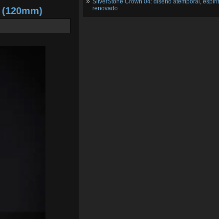
SilverStone Crown 04: diseño atemporal, espíri
renovado
2 (120mm)