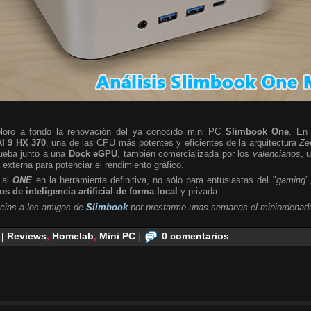
ploro a fondo la renovación del ya conocido mini PC
Slimbook One
. En 
I 9 HX 370
, una de las CPU más potentes y eficientes de la arquitectura
Ze
rueba junto a una
Dock eGPU
, también comercializada por los
valencianos
, 
a externa para potenciar el rendimiento gráfico.
 al
ONE
en la herramienta definitiva, no sólo para entusiastas del "
gaming
"
s de inteligencia artificial de forma local
y privada.
cias a los amigos de
Slimbook
por prestarme unas semanas el miniordenado
 | Reviews
,
Homelab
,
Mini PC
|
0 comentarios