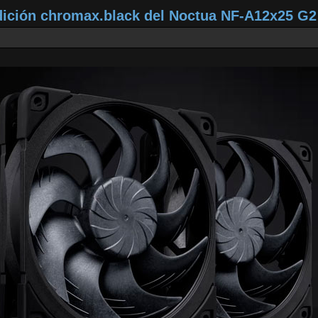
dición chromax.black del Noctua NF‑A12x25 G