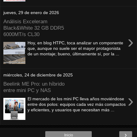
jueves, 29 de enero de 2026
Análisis Exceleram
Black&White 32 GB DDR5
6000MT/s CL30
›
Hoy, en blog HTPC, toca analizar un componente
que, aunque no suele ser el mayor protagonista
de un montaje; bueno, últimamente sí, por la ...
miércoles, 24 de diciembre de 2025
Beelink ME Pro: un híbrido
entre mini PC y NAS
›
El mercado de los mini PC lleva años moviéndose
entre dos polos: equipos cada vez más compactos
y eficientes, y usuarios que necesitan más ...
›
Inicio