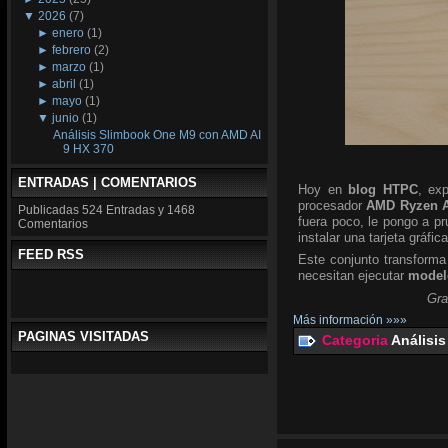
▼
2026
(7)
►
enero
(1)
►
febrero
(2)
►
marzo
(1)
►
abril
(1)
►
mayo
(1)
▼
junio
(1)
Análisis Slimbook One M9 con AMD AI
9 HX 370
ENTRADAS | COMENTARIOS
Hoy en
blog HTPC
, ex
procesador
AMD Ryzen A
Publicadas
524 Entradas y
1468
fuera poco, le pongo a p
Comentarios
instalar una tarjeta gráfic
FEED RSS
Este conjunto transforma
necesitan ejecutar
modelo
Gra
Más información »»»
PAGINAS VISITADAS
Categoria
Análisis