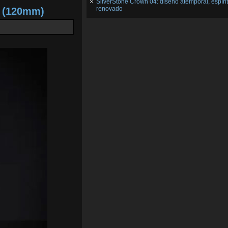
SilverStone Crown 04: diseño atemporal, espíri
renovado
2 (120mm)