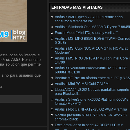
ENTRADAS MAS VISITADAS
Análisis AMD Ryzen 7 8700G "Reduciendo
consumo y temperatura"
Análisis Slimbook One M8 "AMD Ryzen 7 8845
Fractal Mood "Mini ITX, sueca y vertical"
Análisis MSI MPG B850I EDGE TI WIFI (Con red
5 GbE)
Análisis MSI Cubi NUC AI 1UMG "Tu HOMElab
Moderno"
esta ocasión integra el
Análisis MSI PRO DP10 A14MG con Intel Core i
n 5 de AMD
. Por si esto
14700
una solución que permite
Análisis Exceleram Black&White 32 GB DDR5
6000MT/s CL30
, sino para usuarios que
Beelink ME Pro: un híbrido entre mini PC y NAS
Análisis Mini PC MSI Cubi Z AI 8M
r.
Llega AIDA64 v8.20! Nuevas pantallas, soporte
para Blackwell...
Análisis SilverStone FX600Z Platinum: 600W e
formato Flex ATX
Análisis Noctua NF-A12x25 G2 PWM y familia
Noctua presenta NH-D15 G2 y NF-A14x25 G2
chromax.black
Exceleram lanza la serie 42 DDR5 U-DIMM