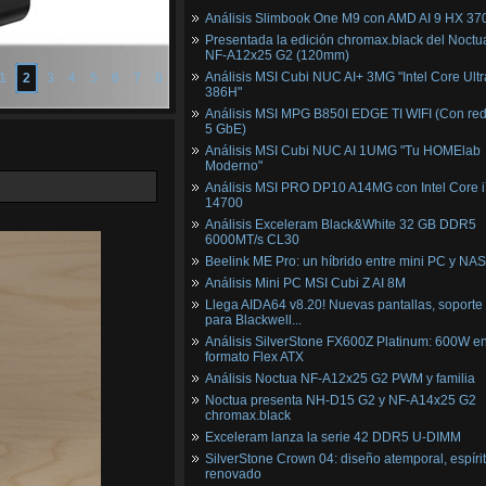
Análisis Slimbook One M9 con AMD AI 9 HX 37
Presentada la edición chromax.black del Noctu
NF‑A12x25 G2 (120mm)
Análisis MSI Cubi NUC AI+ 3MG "Intel Core Ultr
1
2
3
4
5
6
7
8
386H"
Análisis MSI MPG B850I EDGE TI WIFI (Con red
5 GbE)
Análisis MSI Cubi NUC AI 1UMG "Tu HOMElab
Moderno"
Análisis MSI PRO DP10 A14MG con Intel Core i
14700
Análisis Exceleram Black&White 32 GB DDR5
6000MT/s CL30
Beelink ME Pro: un híbrido entre mini PC y NAS
Análisis Mini PC MSI Cubi Z AI 8M
Llega AIDA64 v8.20! Nuevas pantallas, soporte
para Blackwell...
Análisis SilverStone FX600Z Platinum: 600W e
formato Flex ATX
Análisis Noctua NF-A12x25 G2 PWM y familia
Noctua presenta NH-D15 G2 y NF-A14x25 G2
chromax.black
Exceleram lanza la serie 42 DDR5 U-DIMM
SilverStone Crown 04: diseño atemporal, espíri
renovado