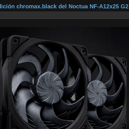
dición chromax.black del Noctua NF‑A12x25 G