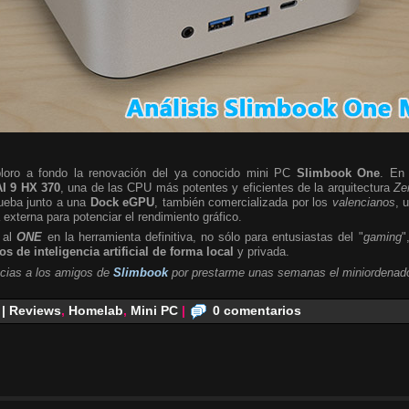
ploro a fondo la renovación del ya conocido mini PC
Slimbook One
. En 
I 9 HX 370
, una de las CPU más potentes y eficientes de la arquitectura
Ze
rueba junto a una
Dock eGPU
, también comercializada por los
valencianos
, 
a externa para potenciar el rendimiento gráfico.
 al
ONE
en la herramienta definitiva, no sólo para entusiastas del "
gaming
"
s de inteligencia artificial de forma local
y privada.
cias a los amigos de
Slimbook
por prestarme unas semanas el miniordenado
 | Reviews
,
Homelab
,
Mini PC
|
0 comentarios