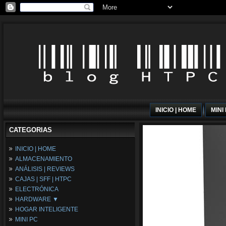
INICIO | HOME
MINI
CATEGORIAS
INICIO | HOME
ALMACENAMIENTO
ANÁLISIS | REVIEWS
CAJAS | SFF | HTPC
ELECTRÓNICA
HARDWARE ▼
HOGAR INTELIGENTE
Fuentes de Alimentación
MINI PC
Memória RAM