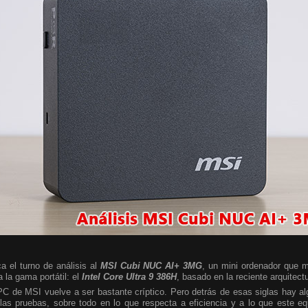
a el turno de análisis al
MSI Cubi NUC AI+ 3MG
, un mini ordenador que m
 la gama portátil: el
Intel Core Ultra 9 386H
, basado en la reciente arquitect
 PC de MSI vuelve a ser bastante críptico. Pero detrás de esas siglas hay 
las pruebas, sobre todo en lo que respecta a eficiencia y a lo que este e