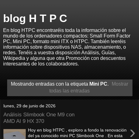
blog H T P C
En blog HTPC encontraréis toda la información sobre el
mundo de los ordenadores compactos: Small Form Factor
PC, Mini PC, formato mini ITX o HTPC. También leeréis
información sobre dispositivos NAS, almacenamiento, o
redes. Tenéis a vuestra disposición Análisis, Guías,
Wikipedia y alguna que otra Promoción con descuentos
interesantes de los colaboradores.
Mostrando entradas con la etiqueta
Mini PC
.
Mostrar
todas las entradas
lunes, 29 de junio de 2026
Análisis Slimbook One M9 con
AMD AI 9 HX 370
›
Hoy en blog HTPC , exploro a fondo la renovación
del ya conocido mini PC Slimbook One . En esta