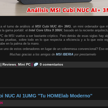
a el turno de análisis al
MSI Cubi NUC AI+ 3MG
, un mini ordenador que m
 la gama portátil: el
Intel Core Ultra 9 386H
, basado en la reciente arquitect
 PC de MSI vuelve a ser bastante críptico. Pero detrás de esas siglas hay 
las pruebas, sobre todo en lo que respecta a eficiencia y a lo que este e
cabe en la palma de la mano.
se uno de estos ordenadores en lugar de un sobremesa convencional? Eso es
Muchas gracias a los amigos de
MSI IBERIA
por prestarmelo
 | Reviews
,
Mini PC
|
0 comentarios
ubi NUC AI 1UMG "Tu HOMElab Moderno"
026