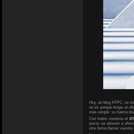
Hoy, en blog HTPC, os tra
no es porque tenga un di
más simple:
su fuerza br
Con todos vosotros el
MS
pocos se atreven a ofrec
otra forma llamar vuestra