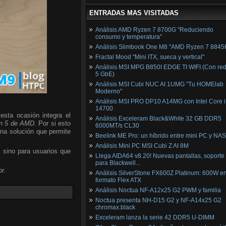
ENTRADAS MAS VISITADAS
Análisis AMD Ryzen 7 8700G "Reduciendo
consumo y temperatura"
Análisis Slimbook One M8 "AMD Ryzen 7 8845
Fractal Mood "Mini ITX, sueca y vertical"
Análisis MSI MPG B850I EDGE TI WIFI (Con red
5 GbE)
Análisis MSI Cubi NUC AI 1UMG "Tu HOMElab
Moderno"
Análisis MSI PRO DP10 A14MG con Intel Core i
14700
esta ocasión integra el
Análisis Exceleram Black&White 32 GB DDR5
n 5 de AMD
. Por si esto
6000MT/s CL30
una solución que permite
Beelink ME Pro: un híbrido entre mini PC y NAS
Análisis Mini PC MSI Cubi Z AI 8M
, sino para usuarios que
Llega AIDA64 v8.20! Nuevas pantallas, soporte
para Blackwell...
r.
Análisis SilverStone FX600Z Platinum: 600W e
formato Flex ATX
Análisis Noctua NF-A12x25 G2 PWM y familia
Noctua presenta NH-D15 G2 y NF-A14x25 G2
chromax.black
Exceleram lanza la serie 42 DDR5 U-DIMM