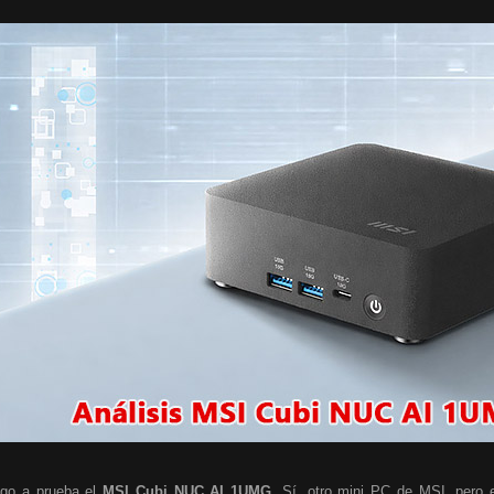
go a prueba el
MSI Cubi NUC AI 1UMG
. Sí, otro mini PC de MSI, pero e