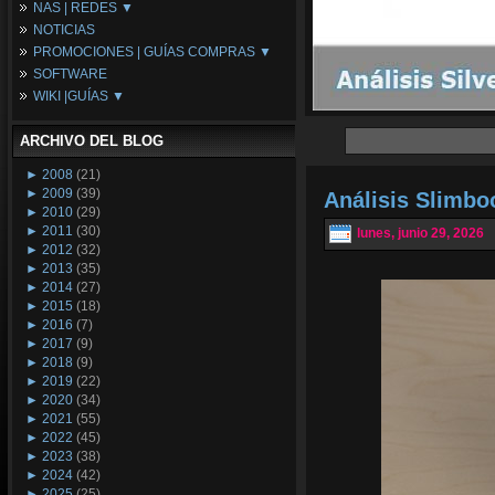
NAS | REDES ▼
Placas Base
NOTICIAS
Procesadores
NAS
PROMOCIONES | GUÍAS COMPRAS ▼
Periféricos
Espacio Synology
SOFTWARE
Refrigeración
Redes
Configuraciones Ordenadores
WIKI |GUÍAS ▼
Tarjetas Gráficas
Guías de Compras
Android PC
Promociones
Guías y Tutoriales
ARCHIVO DEL BLOG
Wikipedia
Tus Montajes
►
2008
(21)
►
2009
(39)
Análisis Slimb
►
2010
(29)
►
2011
(30)
lunes, junio 29, 2026
►
2012
(32)
►
2013
(35)
►
2014
(27)
►
2015
(18)
►
2016
(7)
►
2017
(9)
►
2018
(9)
►
2019
(22)
►
2020
(34)
►
2021
(55)
►
2022
(45)
►
2023
(38)
►
2024
(42)
►
2025
(25)