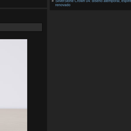
SilverStone Crown 04: diseño atemporal, espíri
renovado