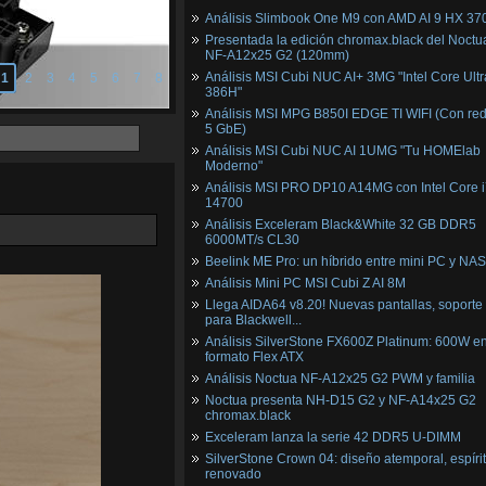
Análisis Slimbook One M9 con AMD AI 9 HX 37
Presentada la edición chromax.black del Noctu
NF‑A12x25 G2 (120mm)
Análisis MSI Cubi NUC AI+ 3MG "Intel Core Ultr
1
2
3
4
5
6
7
8
386H"
Análisis MSI MPG B850I EDGE TI WIFI (Con red
5 GbE)
Análisis MSI Cubi NUC AI 1UMG "Tu HOMElab
Moderno"
Análisis MSI PRO DP10 A14MG con Intel Core i
14700
Análisis Exceleram Black&White 32 GB DDR5
6000MT/s CL30
Beelink ME Pro: un híbrido entre mini PC y NAS
Análisis Mini PC MSI Cubi Z AI 8M
Llega AIDA64 v8.20! Nuevas pantallas, soporte
para Blackwell...
Análisis SilverStone FX600Z Platinum: 600W e
formato Flex ATX
Análisis Noctua NF-A12x25 G2 PWM y familia
Noctua presenta NH-D15 G2 y NF-A14x25 G2
chromax.black
Exceleram lanza la serie 42 DDR5 U-DIMM
SilverStone Crown 04: diseño atemporal, espíri
renovado