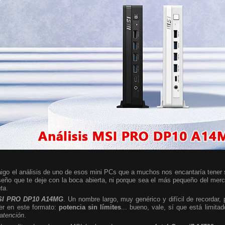
igo el análisis de uno de esos mini PCs que a muchos nos encantaría tener so
seño que te deje con la boca abierta, ni porque sea el más pequeño del mer
uta
.
I PRO DP10 A14MG
. Un nombre largo, muy genérico y difícil de recordar,
er en este formato:
potencia sin límites
... bueno, vale, sí que está limita
 atención
.