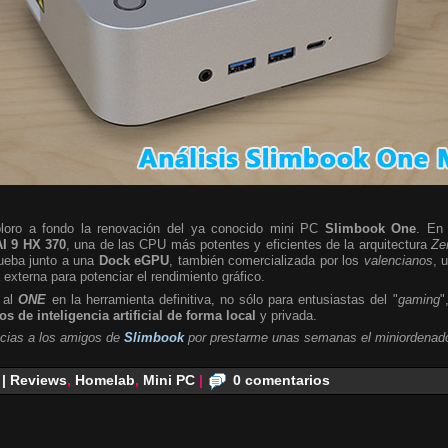
ploro a fondo la renovación del ya conocido mini PC
Slimbook One
. En 
I 9 HX 370
, una de las CPU más potentes y eficientes de la arquitectura
Ze
rueba junto a una
Dock eGPU
, también comercializada por los
valencianos
, 
a externa para potenciar el rendimiento gráfico.
 al
ONE
en la herramienta definitiva, no sólo para entusiastas del "
gaming
"
s de inteligencia artificial de forma local
y privada.
cias a los amigos de
Slimbook
por prestarme unas semanas el miniordenado
 | Reviews
,
Homelab
,
Mini PC
|
0 comentarios