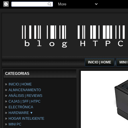
INICIO | HOME
MINI
CATEGORIAS
INICIO | HOME
ALMACENAMIENTO
ANÁLISIS | REVIEWS
CAJAS | SFF | HTPC
ELECTRÓNICA
HARDWARE ▼
HOGAR INTELIGENTE
Fuentes de Alimentación
MINI PC
Memória RAM