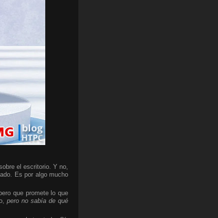
bre el escritorio. Y no,
cado. Es por algo mucho
 pero que promete lo que
do,
pero no sabía de qué