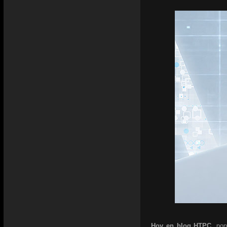
Hoy en blog HTPC,
pon