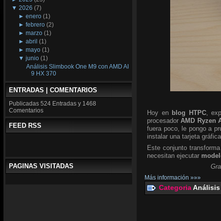
▼
2026
(7)
►
enero
(1)
►
febrero
(2)
►
marzo
(1)
►
abril
(1)
►
mayo
(1)
▼
junio
(1)
Análisis Slimbook One M9 con AMD AI
9 HX 370
ENTRADAS | COMENTARIOS
Publicadas
524 Entradas y
1468
Comentarios
Hoy en
blog HTPC
, ex
procesador
AMD Ryzen A
FEED RSS
fuera poco, le pongo a p
instalar una tarjeta gráfic
Este conjunto transforma
necesitan ejecutar
modelo
PAGINAS VISITADAS
Gra
Más información »»»
Categoria
Análisis