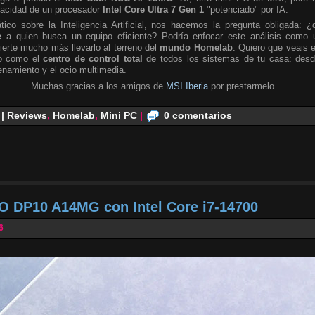
pacidad de un procesador
Intel Core Ultra 7 Gen 1
"potenciado" por IA.
tico sobre la Inteligencia Artificial, nos hacemos la pregunta obligada: ¿
e
a quien busca un equipo eficiente? Podría enfocar este análisis como 
ierte mucho más llevarlo al terreno del
mundo Homelab
. Quiero que veais 
no como el
centro de control total
de todos los sistemas de tu casa: desd
namiento y el ocio multimedia.
Muchas gracias a los amigos de
MSI Iberia
por prestarmelo.
 | Reviews
,
Homelab
,
Mini PC
|
0 comentarios
O DP10 A14MG con Intel Core i7-14700
6