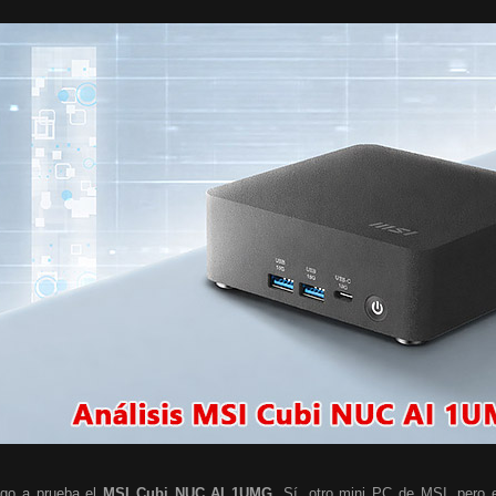
go a prueba el
MSI Cubi NUC AI 1UMG
. Sí, otro mini PC de MSI, pero e