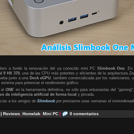
ploro a fondo la renovación del ya conocido mini PC
Slimbook One
. En 
I 9 HX 370
, una de las CPU más potentes y eficientes de la arquitectura
Ze
rueba junto a una
Dock eGPU
, también comercializada por los
valencianos
, 
a externa para potenciar el rendimiento gráfico.
 al
ONE
en la herramienta definitiva, no sólo para entusiastas del "
gaming
"
s de inteligencia artificial de forma local
y privada.
cias a los amigos de
Slimbook
por prestarme unas semanas el miniordenado
 | Reviews
,
Homelab
,
Mini PC
|
0 comentarios