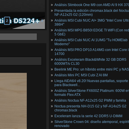
Análisis Slimbook One M9 con AMD AI 9 HX 37
Presentada la edición chromax.black del Noctu
NF‑A12x25 G2 (120mm)
Análisis MSI Cubi NUC AI+ 3MG "Intel Core Ultr
1
2
3
4
5
6
7
8
386H"
Análisis MSI MPG B850I EDGE TI WIFI (Con red
5 GbE)
Análisis MSI Cubi NUC AI 1UMG "Tu HOMElab
Moderno"
Análisis MSI PRO DP10 A14MG con Intel Core i
14700
Análisis Exceleram Black&White 32 GB DDR5
6000MT/s CL30
Beelink ME Pro: un híbrido entre mini PC y NAS
Análisis Mini PC MSI Cubi Z AI 8M
Llega AIDA64 v8.20! Nuevas pantallas, soporte
para Blackwell...
Análisis SilverStone FX600Z Platinum: 600W e
formato Flex ATX
Análisis Noctua NF-A12x25 G2 PWM y familia
Noctua presenta NH-D15 G2 y NF-A14x25 G2
chromax.black
Exceleram lanza la serie 42 DDR5 U-DIMM
SilverStone Crown 04: diseño atemporal, espíri
renovado