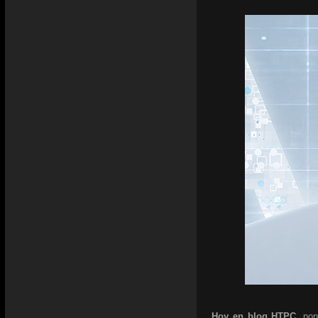
Hoy en blog HTPC,
pon