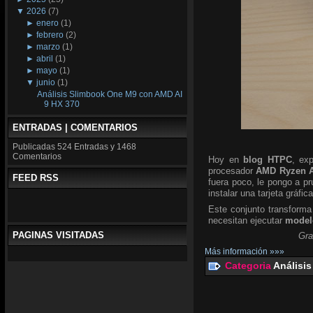
▼
2026
(7)
►
enero
(1)
►
febrero
(2)
►
marzo
(1)
►
abril
(1)
►
mayo
(1)
▼
junio
(1)
Análisis Slimbook One M9 con AMD AI
9 HX 370
ENTRADAS | COMENTARIOS
Publicadas
524 Entradas y
1468
Comentarios
Hoy en
blog HTPC
, ex
procesador
AMD Ryzen A
FEED RSS
fuera poco, le pongo a p
instalar una tarjeta gráfic
Este conjunto transforma
necesitan ejecutar
modelo
PAGINAS VISITADAS
Gra
Más información »»»
Categoria
Análisis