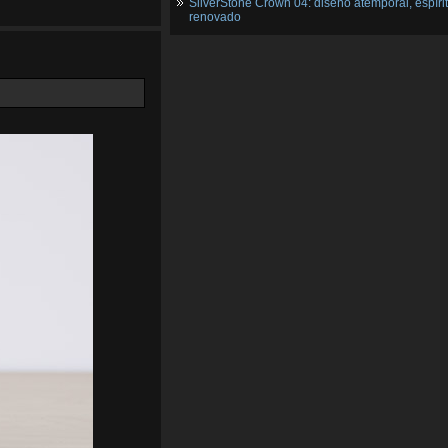
SilverStone Crown 04: diseño atemporal, espíri
renovado