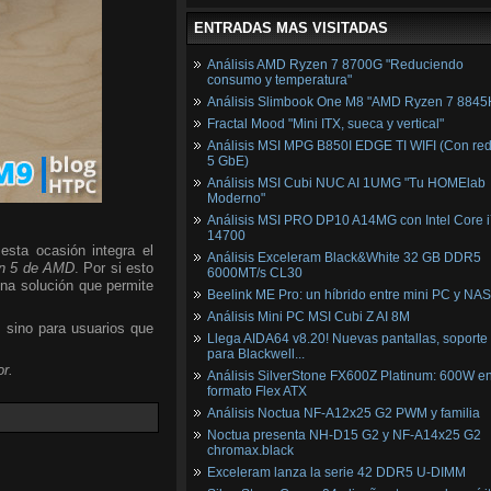
ENTRADAS MAS VISITADAS
Análisis AMD Ryzen 7 8700G "Reduciendo
consumo y temperatura"
Análisis Slimbook One M8 "AMD Ryzen 7 8845
Fractal Mood "Mini ITX, sueca y vertical"
Análisis MSI MPG B850I EDGE TI WIFI (Con red
5 GbE)
Análisis MSI Cubi NUC AI 1UMG "Tu HOMElab
Moderno"
Análisis MSI PRO DP10 A14MG con Intel Core i
14700
esta ocasión integra el
Análisis Exceleram Black&White 32 GB DDR5
n 5 de AMD
. Por si esto
6000MT/s CL30
una solución que permite
Beelink ME Pro: un híbrido entre mini PC y NAS
Análisis Mini PC MSI Cubi Z AI 8M
, sino para usuarios que
Llega AIDA64 v8.20! Nuevas pantallas, soporte
para Blackwell...
r.
Análisis SilverStone FX600Z Platinum: 600W e
formato Flex ATX
Análisis Noctua NF-A12x25 G2 PWM y familia
Noctua presenta NH-D15 G2 y NF-A14x25 G2
chromax.black
Exceleram lanza la serie 42 DDR5 U-DIMM