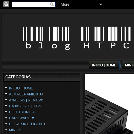
INICIO | HOME
MINI
CATEGORIAS
INICIO | HOME
ALMACENAMIENTO
ANÁLISIS | REVIEWS
CAJAS | SFF | HTPC
ELECTRÓNICA
HARDWARE ▼
HOGAR INTELIGENTE
Fuentes de Alimentación
MINI PC
Memória RAM