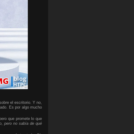
bre el escritorio. Y no,
cado. Es por algo mucho
 pero que promete lo que
do,
pero no sabía de qué