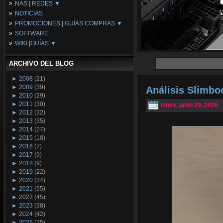
NAS | REDES ▼
Placas Base
NOTICIAS
Procesadores
NAS
PROMOCIONES | GUÍAS COMPRAS ▼
Periféricos
Espacio Synology
SOFTWARE
Refrigeración
Redes
Configuraciones Ordenadores
WIKI |GUÍAS ▼
Tarjetas Gráficas
Guías de Compras
Android PC
Promociones
Guías y Tutoriales
ARCHIVO DEL BLOG
Wikipedia
Tus Montajes
►
2008
(21)
►
2009
(39)
Análisis Slimb
►
2010
(29)
►
2011
(30)
lunes, junio 29, 2026
►
2012
(32)
►
2013
(35)
►
2014
(27)
►
2015
(18)
►
2016
(7)
►
2017
(9)
►
2018
(9)
►
2019
(22)
►
2020
(34)
►
2021
(55)
►
2022
(45)
►
2023
(38)
►
2024
(42)
►
2025
(25)