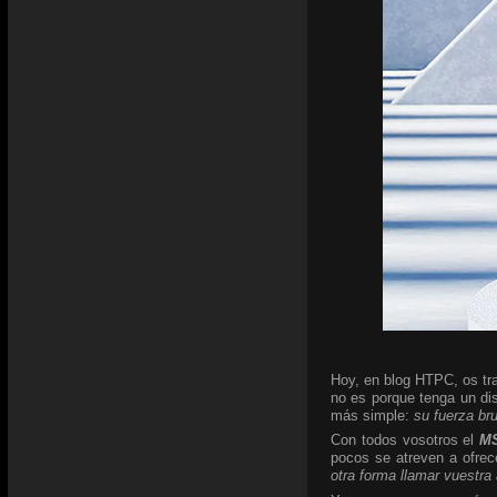
Hoy, en blog HTPC, os tra
no es porque tenga un di
más simple:
su fuerza br
Con todos vosotros el
MS
pocos se atreven a ofrec
otra forma llamar vuestra