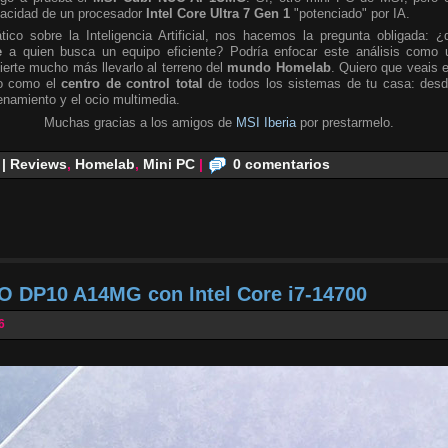
pacidad de un procesador
Intel Core Ultra 7 Gen 1
"potenciado" por IA.
tico sobre la Inteligencia Artificial, nos hacemos la pregunta obligada: ¿
e
a quien busca un equipo eficiente? Podría enfocar este análisis como 
ierte mucho más llevarlo al terreno del
mundo Homelab
. Quiero que veais 
no como el
centro de control total
de todos los sistemas de tu casa: desd
namiento y el ocio multimedia.
Muchas gracias a los amigos de
MSI Iberia
por prestarmelo.
 | Reviews
,
Homelab
,
Mini PC
|
0 comentarios
O DP10 A14MG con Intel Core i7-14700
6