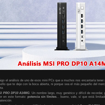
igo el análisis de uno de esos mini PCs que a muchos nos encantaría tener so
seño que te deje con la boca abierta, ni porque sea el más pequeño del mer
uta
.
I PRO DP10 A14MG
. Un nombre largo, muy genérico y difícil de recordar,
er en este formato:
potencia sin límites
... bueno, vale, sí que está limita
 atención
.