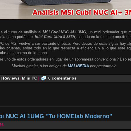
a el turno de análisis al
MSI Cubi NUC AI+ 3MG
, un mini ordenador que m
 la gama portátil: el
Intel Core Ultra 9 386H
, basado en la reciente arquitect
 PC de MSI vuelve a ser bastante críptico. Pero detrás de esas siglas hay 
las pruebas, sobre todo en lo que respecta a eficiencia y a lo que este e
cabe en la palma de la mano.
se uno de estos ordenadores en lugar de un sobremesa convencional? Eso es
Muchas gracias a los amigos de
MSI IBERIA
por prestarmelo
 | Reviews
,
Mini PC
|
0 comentarios
ubi NUC AI 1UMG "Tu HOMElab Moderno"
026