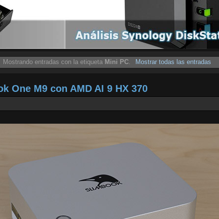
Mostrando entradas con la etiqueta
Mini PC
.
Mostrar todas las entradas
ook One M9 con AMD AI 9 HX 370