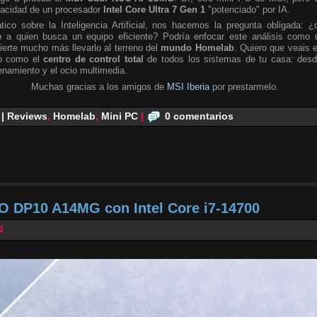
pacidad de un procesador
Intel Core Ultra 7 Gen 1
"potenciado" por IA.
tico sobre la Inteligencia Artificial, nos hacemos la pregunta obligada: ¿
e
a quien busca un equipo eficiente? Podría enfocar este análisis como 
ierte mucho más llevarlo al terreno del
mundo Homelab
. Quiero que veais 
no como el
centro de control total
de todos los sistemas de tu casa: desd
namiento y el ocio multimedia.
Muchas gracias a los amigos de
MSI Iberia
por prestarmelo.
 | Reviews
,
Homelab
,
Mini PC
|
0 comentarios
O DP10 A14MG con Intel Core i7-14700
6