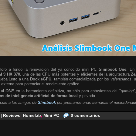
ploro a fondo la renovación del ya conocido mini PC
Slimbook One
. En 
I 9 HX 370
, una de las CPU más potentes y eficientes de la arquitectura
Ze
rueba junto a una
Dock eGPU
, también comercializada por los
valencianos
, 
a externa para potenciar el rendimiento gráfico.
 al
ONE
en la herramienta definitiva, no sólo para entusiastas del "
gaming
"
s de inteligencia artificial de forma local
y privada.
cias a los amigos de
Slimbook
por prestarme unas semanas el miniordenado
 | Reviews
,
Homelab
,
Mini PC
|
0 comentarios