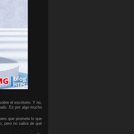
bre el escritorio. Y no,
cado. Es por algo mucho
 pero que promete lo que
do,
pero no sabía de qué