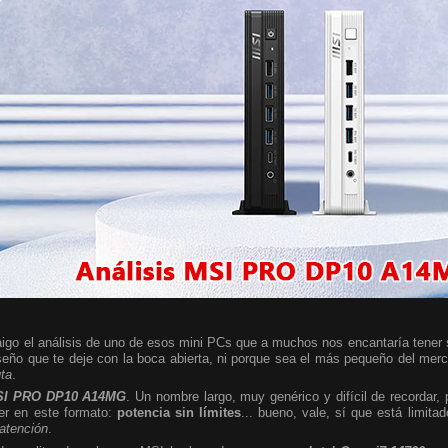
igo el análisis de uno de esos mini PCs que a muchos nos encantaría tener so
seño que te deje con la boca abierta, ni porque sea el más pequeño del mer
uta
.
I PRO DP10 A14MG
. Un nombre largo, muy genérico y difícil de recordar,
er en este formato:
potencia sin límites
... bueno, vale, sí que está limita
 atención
.