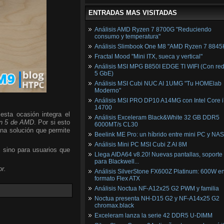
ENTRADAS MAS VISITADAS
Análisis AMD Ryzen 7 8700G "Reduciendo
consumo y temperatura"
Análisis Slimbook One M8 "AMD Ryzen 7 8845
Fractal Mood "Mini ITX, sueca y vertical"
Análisis MSI MPG B850I EDGE TI WIFI (Con red
5 GbE)
Análisis MSI Cubi NUC AI 1UMG "Tu HOMElab
Moderno"
Análisis MSI PRO DP10 A14MG con Intel Core i
14700
esta ocasión integra el
Análisis Exceleram Black&White 32 GB DDR5
n 5 de AMD
. Por si esto
6000MT/s CL30
una solución que permite
Beelink ME Pro: un híbrido entre mini PC y NAS
Análisis Mini PC MSI Cubi Z AI 8M
, sino para usuarios que
Llega AIDA64 v8.20! Nuevas pantallas, soporte
para Blackwell...
r.
Análisis SilverStone FX600Z Platinum: 600W e
formato Flex ATX
Análisis Noctua NF-A12x25 G2 PWM y familia
Noctua presenta NH-D15 G2 y NF-A14x25 G2
chromax.black
Exceleram lanza la serie 42 DDR5 U-DIMM