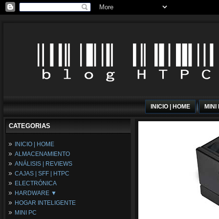
INICIO | HOME
MINI
CATEGORIAS
INICIO | HOME
ALMACENAMIENTO
ANÁLISIS | REVIEWS
CAJAS | SFF | HTPC
ELECTRÓNICA
HARDWARE ▼
HOGAR INTELIGENTE
Fuentes de Alimentación
MINI PC
Memória RAM