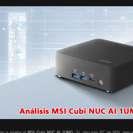
go a prueba el
MSI Cubi NUC AI 1UMG
. Sí, otro mini PC de MSI, pero e