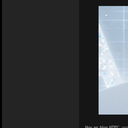
Hoy en blog HTPC,
pon