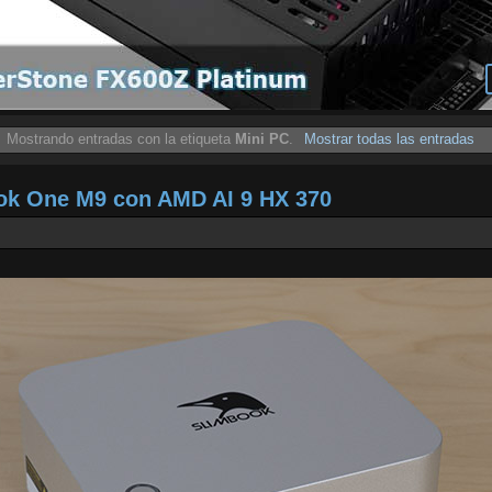
Mostrando entradas con la etiqueta
Mini PC
.
Mostrar todas las entradas
ook One M9 con AMD AI 9 HX 370