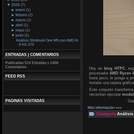
▼
2026
(7)
►
enero
(1)
►
febrero
(2)
►
marzo
(1)
►
abril
(1)
►
mayo
(1)
▼
junio
(1)
Análisis Slimbook One M9 con AMD AI
9 HX 370
ENTRADAS | COMENTARIOS
Publicadas
524 Entradas y
1468
Comentarios
Hoy en
blog HTPC
, ex
procesador
AMD Ryzen A
FEED RSS
fuera poco, le pongo a p
instalar una tarjeta gráfic
Este conjunto transforma
necesitan ejecutar
modelo
PAGINAS VISITADAS
Gra
Más información »»»
Categoria
Análisis