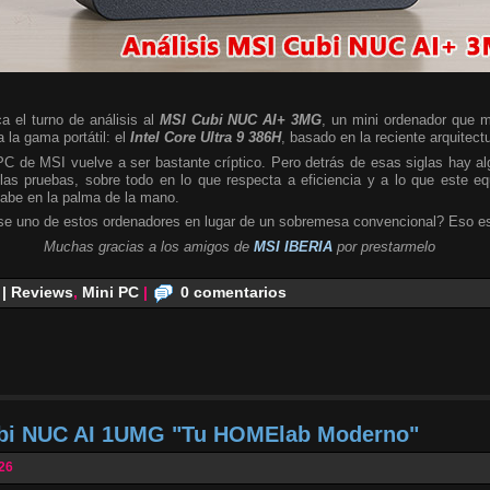
a el turno de análisis al
MSI Cubi NUC AI+ 3MG
, un mini ordenador que m
 la gama portátil: el
Intel Core Ultra 9 386H
, basado en la reciente arquitect
 PC de MSI vuelve a ser bastante críptico. Pero detrás de esas siglas hay 
las pruebas, sobre todo en lo que respecta a eficiencia y a lo que este e
cabe en la palma de la mano.
se uno de estos ordenadores en lugar de un sobremesa convencional? Eso es
Muchas gracias a los amigos de
MSI IBERIA
por prestarmelo
 | Reviews
,
Mini PC
|
0 comentarios
ubi NUC AI 1UMG "Tu HOMElab Moderno"
026