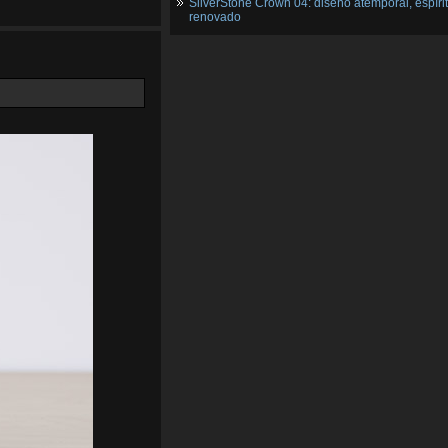
SilverStone Crown 04: diseño atemporal, espíri
renovado