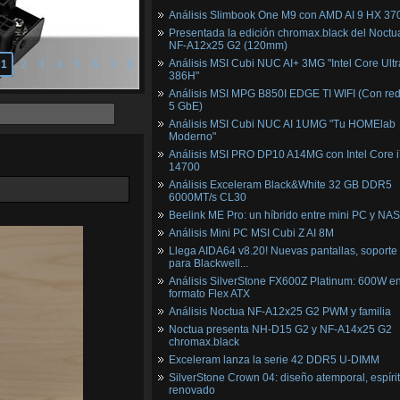
Análisis Slimbook One M9 con AMD AI 9 HX 37
Presentada la edición chromax.black del Noctu
NF‑A12x25 G2 (120mm)
Análisis MSI Cubi NUC AI+ 3MG "Intel Core Ultr
1
2
3
4
5
6
7
8
386H"
Análisis MSI MPG B850I EDGE TI WIFI (Con red
5 GbE)
Análisis MSI Cubi NUC AI 1UMG "Tu HOMElab
Moderno"
Análisis MSI PRO DP10 A14MG con Intel Core i
14700
Análisis Exceleram Black&White 32 GB DDR5
6000MT/s CL30
Beelink ME Pro: un híbrido entre mini PC y NAS
Análisis Mini PC MSI Cubi Z AI 8M
Llega AIDA64 v8.20! Nuevas pantallas, soporte
para Blackwell...
Análisis SilverStone FX600Z Platinum: 600W e
formato Flex ATX
Análisis Noctua NF-A12x25 G2 PWM y familia
Noctua presenta NH-D15 G2 y NF-A14x25 G2
chromax.black
Exceleram lanza la serie 42 DDR5 U-DIMM
SilverStone Crown 04: diseño atemporal, espíri
renovado