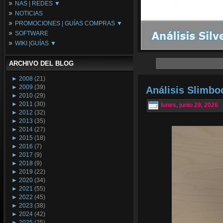
NAS | REDES ▼
Placas Base
NOTICIAS
Procesadores
NAS
PROMOCIONES | GUÍAS COMPRAS ▼
Periféricos
Espacio Synology
SOFTWARE
Refrigeración
Redes
Configuraciones Ordenadores
WIKI |GUÍAS ▼
Tarjetas Gráficas
Guías de Compras
Android PC
Promociones
Guías y Tutoriales
ARCHIVO DEL BLOG
Wikipedia
Tus Montajes
►
2008
(21)
►
2009
(39)
Análisis Slimb
►
2010
(29)
►
2011
(30)
lunes, junio 29, 2026
►
2012
(32)
►
2013
(35)
►
2014
(27)
►
2015
(18)
►
2016
(7)
►
2017
(9)
►
2018
(9)
►
2019
(22)
►
2020
(34)
►
2021
(55)
►
2022
(45)
►
2023
(38)
►
2024
(42)
►
2025
(25)