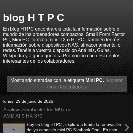
blog H T P C
En blog HTPC encontraréis toda la información sobre el
mundo de los ordenadores compactos: Small Form Factor
PC, Mini PC, formato mini ITX o HTPC. También leeréis
información sobre dispositivos NAS, almacenamiento, o
redes. Tenéis a vuestra disposición Análisis, Guías,
Wikipedia y alguna que otra Promoción con descuentos
interesantes de los colaboradores.
Mostrando entradas con la etiqueta
Mini PC
.
Mostrar
todas las entradas
lunes, 29 de junio de 2026
Análisis Slimbook One M9 con
AMD AI 9 HX 370
›
Hoy en blog HTPC , exploro a fondo la renovación
del ya conocido mini PC Slimbook One . En esta