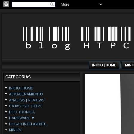
INICIO | HOME
MINI
CATEGORIAS
INICIO | HOME
ALMACENAMIENTO
ANÁLISIS | REVIEWS
CAJAS | SFF | HTPC
ELECTRÓNICA
HARDWARE ▼
HOGAR INTELIGENTE
Fuentes de Alimentación
MINI PC
Memória RAM