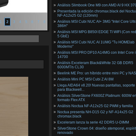
Análisis Slimbook One M9 con AMD AI 9 HX 37
Presentada la edición chromax.black del Noctu
NF‑A12x25 G2 (120mm)
Análisis MSI Cubi NUC AI+ 3MG "Intel Core Ultr
1
2
3
4
5
6
7
8
386H"
Análisis MSI MPG B850I EDGE TI WIFI (Con red
5 GbE)
Análisis MSI Cubi NUC AI 1UMG "Tu HOMElab
Moderno"
Análisis MSI PRO DP10 A14MG con Intel Core i
14700
Análisis Exceleram Black&White 32 GB DDR5
6000MT/s CL30
Beelink ME Pro: un híbrido entre mini PC y NAS
Análisis Mini PC MSI Cubi Z AI 8M
Llega AIDA64 v8.20! Nuevas pantallas, soporte
para Blackwell...
Análisis SilverStone FX600Z Platinum: 600W e
formato Flex ATX
Análisis Noctua NF-A12x25 G2 PWM y familia
Noctua presenta NH-D15 G2 y NF-A14x25 G2
chromax.black
Exceleram lanza la serie 42 DDR5 U-DIMM
SilverStone Crown 04: diseño atemporal, espíri
renovado