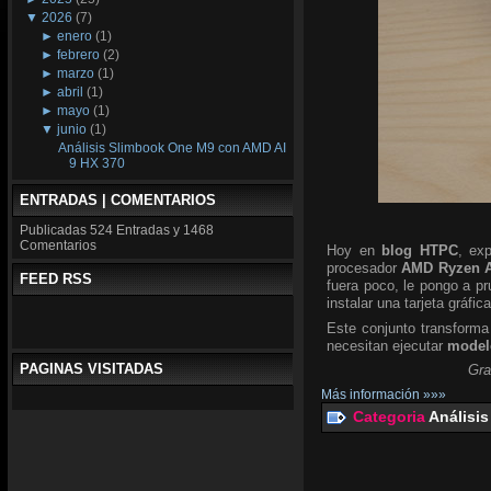
▼
2026
(7)
►
enero
(1)
►
febrero
(2)
►
marzo
(1)
►
abril
(1)
►
mayo
(1)
▼
junio
(1)
Análisis Slimbook One M9 con AMD AI
9 HX 370
ENTRADAS | COMENTARIOS
Publicadas
524 Entradas y
1468
Comentarios
Hoy en
blog HTPC
, ex
procesador
AMD Ryzen A
FEED RSS
fuera poco, le pongo a p
instalar una tarjeta gráfic
Este conjunto transforma
necesitan ejecutar
modelo
PAGINAS VISITADAS
Gra
Más información »»»
Categoria
Análisis