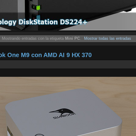
Mostrando entradas con la etiqueta
Mini PC
.
Mostrar todas las entradas
ook One M9 con AMD AI 9 HX 370