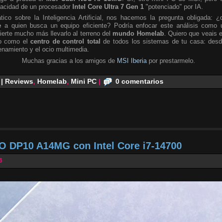
pacidad de un procesador
Intel Core Ultra 7 Gen 1
"potenciado" por IA.
tico sobre la Inteligencia Artificial, nos hacemos la pregunta obligada: ¿
e
a quien busca un equipo eficiente? Podría enfocar este análisis como 
ierte mucho más llevarlo al terreno del
mundo Homelab
. Quiero que veais 
no como el
centro de control total
de todos los sistemas de tu casa: desd
namiento y el ocio multimedia.
Muchas gracias a los amigos de
MSI Iberia
por prestarmelo.
 | Reviews
,
Homelab
,
Mini PC
|
0 comentarios
O DP10 A14MG con Intel Core i7-14700
6