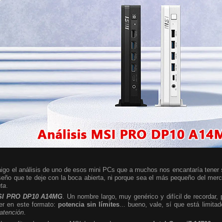
igo el análisis de uno de esos mini PCs que a muchos nos encantaría tener so
seño que te deje con la boca abierta, ni porque sea el más pequeño del mer
uta
.
I PRO DP10 A14MG
. Un nombre largo, muy genérico y difícil de recordar,
er en este formato:
potencia sin límites
... bueno, vale, sí que está limita
 atención
.