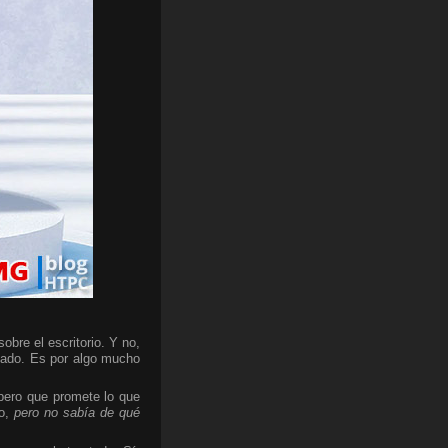
bre el escritorio. Y no,
cado. Es por algo mucho
 pero que promete lo que
do,
pero no sabía de qué