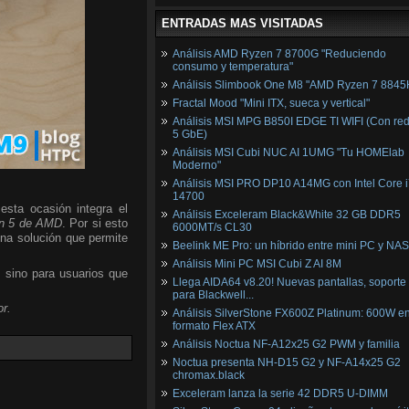
ENTRADAS MAS VISITADAS
Análisis AMD Ryzen 7 8700G "Reduciendo
consumo y temperatura"
Análisis Slimbook One M8 "AMD Ryzen 7 8845
Fractal Mood "Mini ITX, sueca y vertical"
Análisis MSI MPG B850I EDGE TI WIFI (Con red
5 GbE)
Análisis MSI Cubi NUC AI 1UMG "Tu HOMElab
Moderno"
Análisis MSI PRO DP10 A14MG con Intel Core i
14700
esta ocasión integra el
Análisis Exceleram Black&White 32 GB DDR5
n 5 de AMD
. Por si esto
6000MT/s CL30
una solución que permite
Beelink ME Pro: un híbrido entre mini PC y NAS
Análisis Mini PC MSI Cubi Z AI 8M
, sino para usuarios que
Llega AIDA64 v8.20! Nuevas pantallas, soporte
para Blackwell...
r.
Análisis SilverStone FX600Z Platinum: 600W e
formato Flex ATX
Análisis Noctua NF-A12x25 G2 PWM y familia
Noctua presenta NH-D15 G2 y NF-A14x25 G2
chromax.black
Exceleram lanza la serie 42 DDR5 U-DIMM