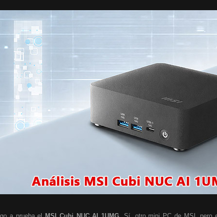
go a prueba el
MSI Cubi NUC AI 1UMG
. Sí, otro mini PC de MSI, pero e