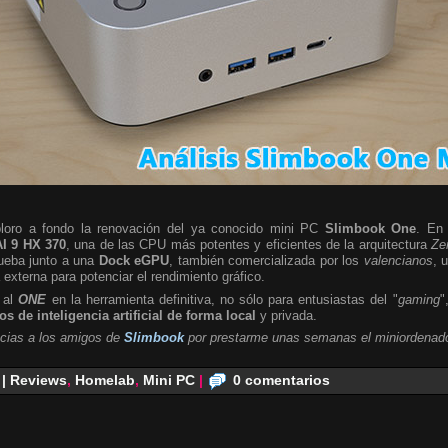
ploro a fondo la renovación del ya conocido mini PC
Slimbook One
. En 
I 9 HX 370
, una de las CPU más potentes y eficientes de la arquitectura
Ze
rueba junto a una
Dock eGPU
, también comercializada por los
valencianos
, 
a externa para potenciar el rendimiento gráfico.
 al
ONE
en la herramienta definitiva, no sólo para entusiastas del "
gaming
"
s de inteligencia artificial de forma local
y privada.
cias a los amigos de
Slimbook
por prestarme unas semanas el miniordenado
 | Reviews
,
Homelab
,
Mini PC
|
0 comentarios