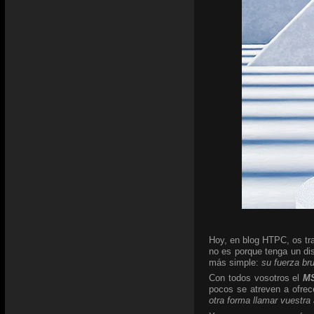
Hoy, en blog HTPC, os tra
no es porque tenga un di
más simple:
su fuerza br
Con todos vosotros el
MS
pocos se atreven a ofrec
otra forma llamar vuestra