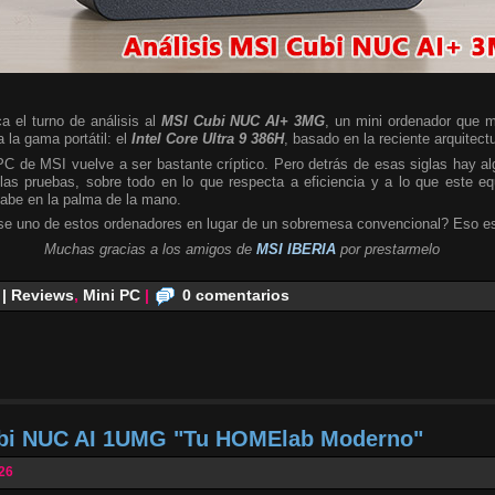
a el turno de análisis al
MSI Cubi NUC AI+ 3MG
, un mini ordenador que m
 la gama portátil: el
Intel Core Ultra 9 386H
, basado en la reciente arquitect
 PC de MSI vuelve a ser bastante críptico. Pero detrás de esas siglas hay 
las pruebas, sobre todo en lo que respecta a eficiencia y a lo que este e
cabe en la palma de la mano.
se uno de estos ordenadores en lugar de un sobremesa convencional? Eso es
Muchas gracias a los amigos de
MSI IBERIA
por prestarmelo
 | Reviews
,
Mini PC
|
0 comentarios
ubi NUC AI 1UMG "Tu HOMElab Moderno"
026