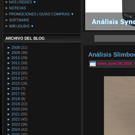
NAS | REDES ▼
Placas Base
NOTICIAS
Procesadores
NAS
PROMOCIONES | GUÍAS COMPRAS ▼
Periféricos
Espacio Synology
SOFTWARE
Refrigeración
Redes
Configuraciones Ordenadores
WIKI |GUÍAS ▼
Tarjetas Gráficas
Guías de Compras
Android PC
Promociones
Guías y Tutoriales
ARCHIVO DEL BLOG
Wikipedia
Tus Montajes
►
2008
(21)
►
2009
(39)
Análisis Slimb
►
2010
(29)
►
2011
(30)
lunes, junio 29, 2026
►
2012
(32)
►
2013
(35)
►
2014
(27)
►
2015
(18)
►
2016
(7)
►
2017
(9)
►
2018
(9)
►
2019
(22)
►
2020
(34)
►
2021
(55)
►
2022
(45)
►
2023
(38)
►
2024
(42)
►
2025
(25)