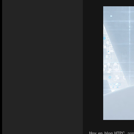
Hoy en blog HTPC,
pon