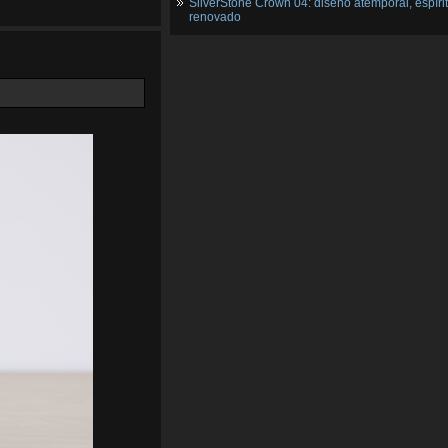
SilverStone Crown 04: diseño atemporal, espíri
renovado