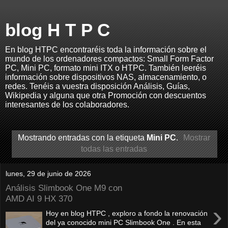
blog H T P C
En blog HTPC encontraréis toda la información sobre el
mundo de los ordenadores compactos: Small Form Factor
PC, Mini PC, formato mini ITX o HTPC. También leeréis
información sobre dispositivos NAS, almacenamiento, o
redes. Tenéis a vuestra disposición Análisis, Guías,
Wikipedia y alguna que otra Promoción con descuentos
interesantes de los colaboradores.
Mostrando entradas con la etiqueta
Mini PC
.
Mostrar
todas las entradas
lunes, 29 de junio de 2026
Análisis Slimbook One M9 con
AMD AI 9 HX 370
›
Hoy en blog HTPC , exploro a fondo la renovación
del ya conocido mini PC Slimbook One . En esta