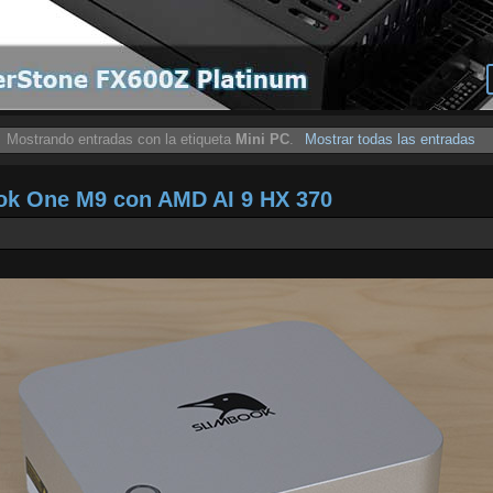
Mostrando entradas con la etiqueta
Mini PC
.
Mostrar todas las entradas
ook One M9 con AMD AI 9 HX 370