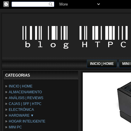
INICIO | HOME
MINI
CATEGORIAS
INICIO | HOME
ALMACENAMIENTO
ANÁLISIS | REVIEWS
CAJAS | SFF | HTPC
ELECTRÓNICA
HARDWARE ▼
HOGAR INTELIGENTE
Fuentes de Alimentación
MINI PC
Memória RAM