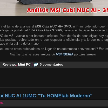
a el turno de análisis al
MSI Cubi NUC AI+ 3MG
, un mini ordenador que m
 la gama portátil: el
Intel Core Ultra 9 386H
, basado en la reciente arquitect
 PC de MSI vuelve a ser bastante críptico. Pero detrás de esas siglas hay 
las pruebas, sobre todo en lo que respecta a eficiencia y a lo que este e
cabe en la palma de la mano.
se uno de estos ordenadores en lugar de un sobremesa convencional? Eso es
Muchas gracias a los amigos de
MSI IBERIA
por prestarmelo
 | Reviews
,
Mini PC
|
0 comentarios
ubi NUC AI 1UMG "Tu HOMElab Moderno"
026