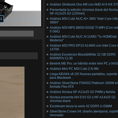
Análisis Slimbook One M9 con AMD AI 9 HX 37
Presentada la edición chromax.black del Noctu
NF‑A12x25 G2 (120mm)
Análisis MSI Cubi NUC AI+ 3MG "Intel Core Ultr
1
2
3
4
5
6
7
8
386H"
Análisis MSI MPG B850I EDGE TI WIFI (Con red
5 GbE)
Análisis MSI Cubi NUC AI 1UMG "Tu HOMElab
Moderno"
Análisis MSI PRO DP10 A14MG con Intel Core i
14700
Análisis Exceleram Black&White 32 GB DDR5
6000MT/s CL30
Beelink ME Pro: un híbrido entre mini PC y NAS
Análisis Mini PC MSI Cubi Z AI 8M
Llega AIDA64 v8.20! Nuevas pantallas, soporte
para Blackwell...
Análisis SilverStone FX600Z Platinum: 600W e
formato Flex ATX
Análisis Noctua NF-A12x25 G2 PWM y familia
Noctua presenta NH-D15 G2 y NF-A14x25 G2
chromax.black
Exceleram lanza la serie 42 DDR5 U-DIMM
SilverStone Crown 04: diseño atemporal, espíri
renovado