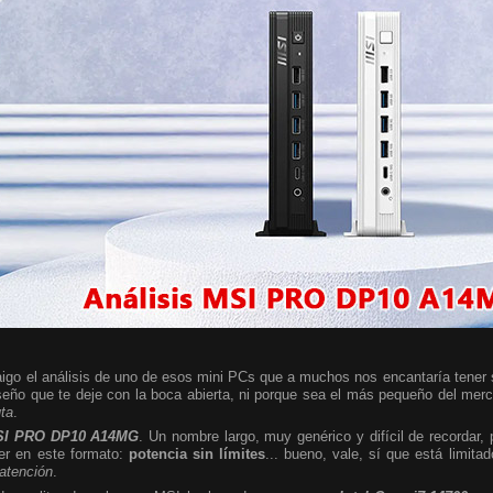
igo el análisis de uno de esos mini PCs que a muchos nos encantaría tener so
seño que te deje con la boca abierta, ni porque sea el más pequeño del mer
uta
.
I PRO DP10 A14MG
. Un nombre largo, muy genérico y difícil de recordar,
er en este formato:
potencia sin límites
... bueno, vale, sí que está limita
 atención
.