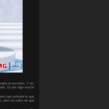
bre el escritorio. Y no,
cado. Es por algo mucho
 pero que promete lo que
do,
pero no sabía de qué