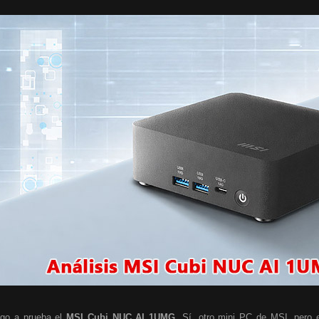
go a prueba el
MSI Cubi NUC AI 1UMG
. Sí, otro mini PC de MSI, pero e