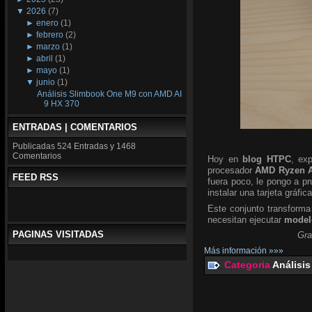
▼
2026
(7)
►
enero
(1)
►
febrero
(2)
►
marzo
(1)
►
abril
(1)
►
mayo
(1)
▼
junio
(1)
Análisis Slimbook One M9 con AMD AI
9 HX 370
ENTRADAS | COMENTARIOS
Publicadas
524 Entradas y
1468
Comentarios
Hoy en
blog HTPC
, ex
procesador
AMD Ryzen A
FEED RSS
fuera poco, le pongo a p
instalar una tarjeta gráfic
Este conjunto transforma
necesitan ejecutar
modelo
PAGINAS VISITADAS
Gra
Más información »»»
Categoria
Análisis