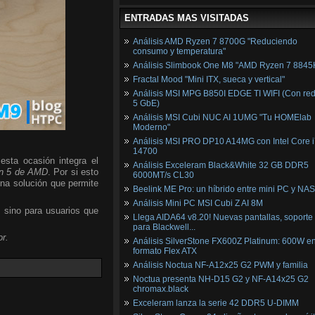
ENTRADAS MAS VISITADAS
Análisis AMD Ryzen 7 8700G "Reduciendo
consumo y temperatura"
Análisis Slimbook One M8 "AMD Ryzen 7 8845
Fractal Mood "Mini ITX, sueca y vertical"
Análisis MSI MPG B850I EDGE TI WIFI (Con red
5 GbE)
Análisis MSI Cubi NUC AI 1UMG "Tu HOMElab
Moderno"
Análisis MSI PRO DP10 A14MG con Intel Core i
14700
esta ocasión integra el
Análisis Exceleram Black&White 32 GB DDR5
n 5 de AMD
. Por si esto
6000MT/s CL30
una solución que permite
Beelink ME Pro: un híbrido entre mini PC y NAS
Análisis Mini PC MSI Cubi Z AI 8M
, sino para usuarios que
Llega AIDA64 v8.20! Nuevas pantallas, soporte
para Blackwell...
r.
Análisis SilverStone FX600Z Platinum: 600W e
formato Flex ATX
Análisis Noctua NF-A12x25 G2 PWM y familia
Noctua presenta NH-D15 G2 y NF-A14x25 G2
chromax.black
Exceleram lanza la serie 42 DDR5 U-DIMM