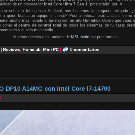
pacidad de un procesador
Intel Core Ultra 7 Gen 1
"potenciado" por IA.
tico sobre la Inteligencia Artificial, nos hacemos la pregunta obligada: ¿
e
a quien busca un equipo eficiente? Podría enfocar este análisis como 
ierte mucho más llevarlo al terreno del
mundo Homelab
. Quiero que veais 
no como el
centro de control total
de todos los sistemas de tu casa: desd
namiento y el ocio multimedia.
Muchas gracias a los amigos de
MSI Iberia
por prestarmelo.
 | Reviews
,
Homelab
,
Mini PC
|
0 comentarios
O DP10 A14MG con Intel Core i7-14700
6