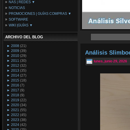
NAS | REDES ▼
Placas Base
NOTICIAS
Procesadores
NAS
PROMOCIONES | GUÍAS COMPRAS ▼
Periféricos
Espacio Synology
SOFTWARE
Refrigeración
Redes
Configuraciones Ordenadores
WIKI |GUÍAS ▼
Tarjetas Gráficas
Guías de Compras
Android PC
Promociones
Guías y Tutoriales
ARCHIVO DEL BLOG
Wikipedia
Tus Montajes
►
2008
(21)
►
2009
(39)
Análisis Slimb
►
2010
(29)
►
2011
(30)
lunes, junio 29, 2026
►
2012
(32)
►
2013
(35)
►
2014
(27)
►
2015
(18)
►
2016
(7)
►
2017
(9)
►
2018
(9)
►
2019
(22)
►
2020
(34)
►
2021
(55)
►
2022
(45)
►
2023
(38)
►
2024
(42)
►
2025
(25)