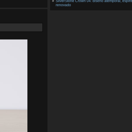
SilverStone Crown 04: diseño atemporal, espíri
renovado