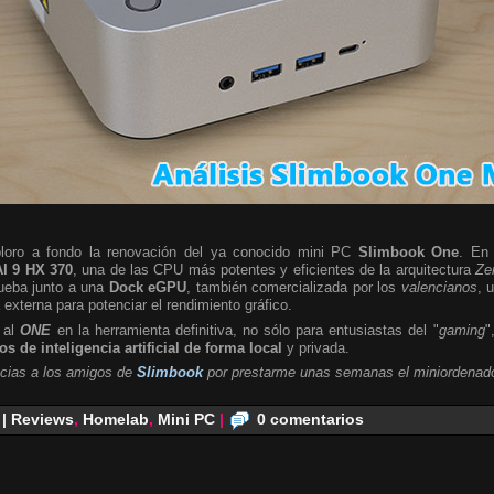
ploro a fondo la renovación del ya conocido mini PC
Slimbook One
. En 
I 9 HX 370
, una de las CPU más potentes y eficientes de la arquitectura
Ze
rueba junto a una
Dock eGPU
, también comercializada por los
valencianos
, 
a externa para potenciar el rendimiento gráfico.
 al
ONE
en la herramienta definitiva, no sólo para entusiastas del "
gaming
"
s de inteligencia artificial de forma local
y privada.
cias a los amigos de
Slimbook
por prestarme unas semanas el miniordenado
 | Reviews
,
Homelab
,
Mini PC
|
0 comentarios