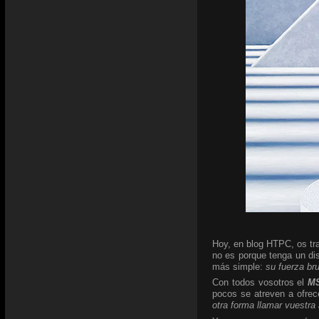
Hoy, en blog HTPC, os tra
no es porque tenga un di
más simple:
su fuerza br
Con todos vosotros el
MS
pocos se atreven a ofrec
otra forma llamar vuestra