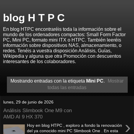
blog H T P C
En blog HTPC encontraréis toda la información sobre el
mundo de los ordenadores compactos: Small Form Factor
PC, Mini PC, formato mini ITX o HTPC. También leeréis
información sobre dispositivos NAS, almacenamiento, o
redes. Tenéis a vuestra disposición Análisis, Guías,
Wikipedia y alguna que otra Promoción con descuentos
interesantes de los colaboradores.
Mostrando entradas con la etiqueta
Mini PC
.
Mostrar
todas las entradas
lunes, 29 de junio de 2026
Análisis Slimbook One M9 con
AMD AI 9 HX 370
›
Hoy en blog HTPC , exploro a fondo la renovación
del ya conocido mini PC Slimbook One . En esta