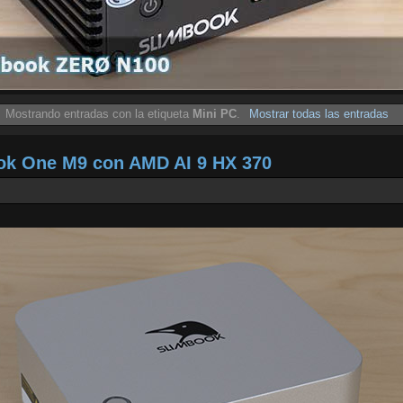
Mostrando entradas con la etiqueta
Mini PC
.
Mostrar todas las entradas
ook One M9 con AMD AI 9 HX 370