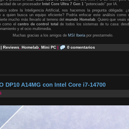
pacidad de un procesador
Intel Core Ultra 7 Gen 1
"potenciado" por IA.
tico sobre la Inteligencia Artificial, nos hacemos la pregunta obligada: ¿
e
a quien busca un equipo eficiente? Podría enfocar este análisis como 
ierte mucho más llevarlo al terreno del
mundo Homelab
. Quiero que veais 
no como el
centro de control total
de todos los sistemas de tu casa: desd
namiento y el ocio multimedia.
Muchas gracias a los amigos de
MSI Iberia
por prestarmelo.
 | Reviews
,
Homelab
,
Mini PC
|
0 comentarios
O DP10 A14MG con Intel Core i7-14700
6