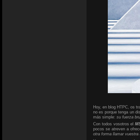
Hoy, en blog HTPC, os tra
no es porque tenga un di
más simple:
su fuerza br
Con todos vosotros el
MS
pocos se atreven a ofrec
otra forma llamar vuestra