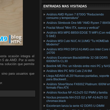
ENTRADAS MAS VISITADAS
Análisis AMD Ryzen 7 8700G "Reduciendo
consumo y temperatura"
Análisis Slimbook One M8 "AMD Ryzen 7 8845
Fractal Mood "Mini ITX, sueca y vertical"
Análisis MSI MPG B850I EDGE TI WIFI (Con red
5 GbE)
Análisis MSI Cubi NUC AI 1UMG "Tu HOMElab
Moderno"
Análisis MSI PRO DP10 A14MG con Intel Core i
14700
esta ocasión integra el
Análisis Exceleram Black&White 32 GB DDR5
n 5 de AMD
. Por si esto
6000MT/s CL30
una solución que permite
Beelink ME Pro: un híbrido entre mini PC y NAS
Análisis Mini PC MSI Cubi Z AI 8M
, sino para usuarios que
Llega AIDA64 v8.20! Nuevas pantallas, soporte
para Blackwell...
r.
Análisis SilverStone FX600Z Platinum: 600W e
formato Flex ATX
Análisis Noctua NF-A12x25 G2 PWM y familia
Noctua presenta NH-D15 G2 y NF-A14x25 G2
chromax.black
Exceleram lanza la serie 42 DDR5 U-DIMM