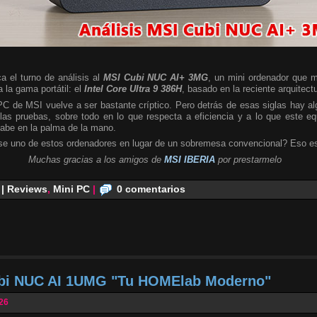
a el turno de análisis al
MSI Cubi NUC AI+ 3MG
, un mini ordenador que m
 la gama portátil: el
Intel Core Ultra 9 386H
, basado en la reciente arquitect
 PC de MSI vuelve a ser bastante críptico. Pero detrás de esas siglas hay 
las pruebas, sobre todo en lo que respecta a eficiencia y a lo que este e
cabe en la palma de la mano.
se uno de estos ordenadores en lugar de un sobremesa convencional? Eso es
Muchas gracias a los amigos de
MSI IBERIA
por prestarmelo
 | Reviews
,
Mini PC
|
0 comentarios
ubi NUC AI 1UMG "Tu HOMElab Moderno"
026