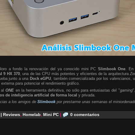
ploro a fondo la renovación del ya conocido mini PC
Slimbook One
. En 
I 9 HX 370
, una de las CPU más potentes y eficientes de la arquitectura
Ze
rueba junto a una
Dock eGPU
, también comercializada por los
valencianos
, 
a externa para potenciar el rendimiento gráfico.
 al
ONE
en la herramienta definitiva, no sólo para entusiastas del "
gaming
"
s de inteligencia artificial de forma local
y privada.
cias a los amigos de
Slimbook
por prestarme unas semanas el miniordenado
 | Reviews
,
Homelab
,
Mini PC
|
0 comentarios