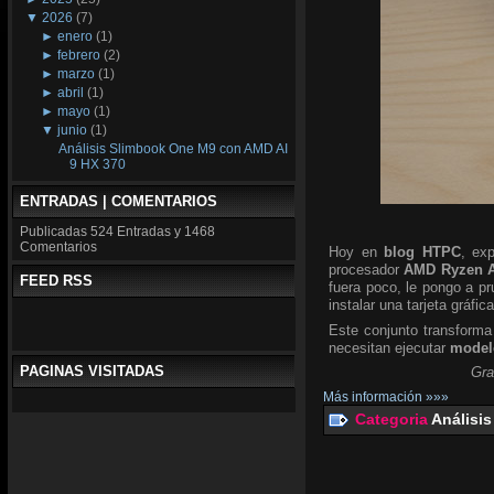
▼
2026
(7)
►
enero
(1)
►
febrero
(2)
►
marzo
(1)
►
abril
(1)
►
mayo
(1)
▼
junio
(1)
Análisis Slimbook One M9 con AMD AI
9 HX 370
ENTRADAS | COMENTARIOS
Publicadas
524 Entradas y
1468
Comentarios
Hoy en
blog HTPC
, ex
procesador
AMD Ryzen A
FEED RSS
fuera poco, le pongo a p
instalar una tarjeta gráfic
Este conjunto transforma
necesitan ejecutar
modelo
PAGINAS VISITADAS
Gra
Más información »»»
Categoria
Análisis