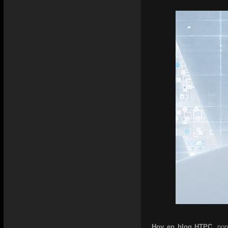
Hoy en blog HTPC,
pon