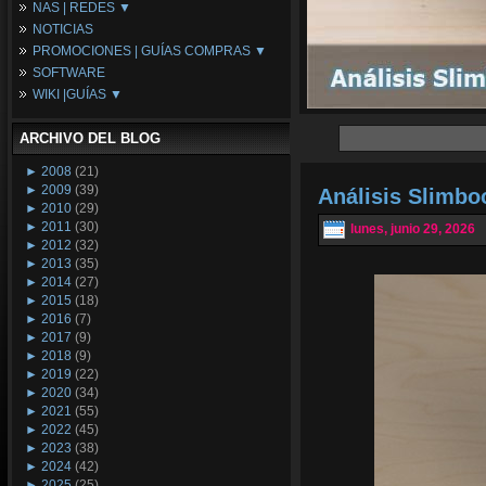
NAS | REDES ▼
Placas Base
NOTICIAS
Procesadores
NAS
PROMOCIONES | GUÍAS COMPRAS ▼
Periféricos
Espacio Synology
SOFTWARE
Refrigeración
Redes
Configuraciones Ordenadores
WIKI |GUÍAS ▼
Tarjetas Gráficas
Guías de Compras
Android PC
Promociones
Guías y Tutoriales
ARCHIVO DEL BLOG
Wikipedia
Tus Montajes
►
2008
(21)
►
2009
(39)
Análisis Slimb
►
2010
(29)
►
2011
(30)
lunes, junio 29, 2026
►
2012
(32)
►
2013
(35)
►
2014
(27)
►
2015
(18)
►
2016
(7)
►
2017
(9)
►
2018
(9)
►
2019
(22)
►
2020
(34)
►
2021
(55)
►
2022
(45)
►
2023
(38)
►
2024
(42)
►
2025
(25)