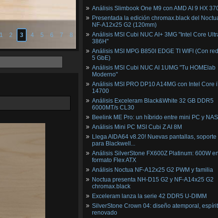
Análisis Slimbook One M9 con AMD AI 9 HX 37
Presentada la edición chromax.black del Noctu
NF‑A12x25 G2 (120mm)
Análisis MSI Cubi NUC AI+ 3MG "Intel Core Ultr
1
2
3
4
5
6
7
8
386H"
Análisis MSI MPG B850I EDGE TI WIFI (Con red
5 GbE)
Análisis MSI Cubi NUC AI 1UMG "Tu HOMElab
Moderno"
Análisis MSI PRO DP10 A14MG con Intel Core i
14700
Análisis Exceleram Black&White 32 GB DDR5
6000MT/s CL30
Beelink ME Pro: un híbrido entre mini PC y NAS
Análisis Mini PC MSI Cubi Z AI 8M
Llega AIDA64 v8.20! Nuevas pantallas, soporte
para Blackwell...
Análisis SilverStone FX600Z Platinum: 600W e
formato Flex ATX
Análisis Noctua NF-A12x25 G2 PWM y familia
Noctua presenta NH-D15 G2 y NF-A14x25 G2
chromax.black
Exceleram lanza la serie 42 DDR5 U-DIMM
SilverStone Crown 04: diseño atemporal, espíri
renovado