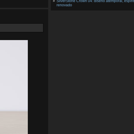
SilverStone Crown 04: diseño atemporal, espíri
renovado