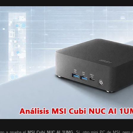
go a prueba el
MSI Cubi NUC AI 1UMG
. Sí, otro mini PC de MSI, pero e