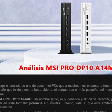
igo el análisis de uno de esos mini PCs que a muchos nos encantaría tener so
seño que te deje con la boca abierta, ni porque sea el más pequeño del mer
uta
.
I PRO DP10 A14MG
. Un nombre largo, muy genérico y difícil de recordar,
er en este formato:
potencia sin límites
... bueno, vale, sí que está limita
 atención
.