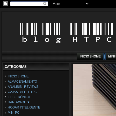
INICIO | HOME
MINI
CATEGORIAS
INICIO | HOME
ALMACENAMIENTO
ANÁLISIS | REVIEWS
CAJAS | SFF | HTPC
ELECTRÓNICA
HARDWARE ▼
HOGAR INTELIGENTE
Fuentes de Alimentación
MINI PC
Memória RAM