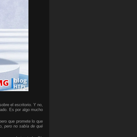
bre el escritorio. Y no,
cado. Es por algo mucho
 pero que promete lo que
do,
pero no sabía de qué