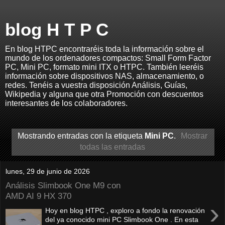
blog H T P C
En blog HTPC encontraréis toda la información sobre el
mundo de los ordenadores compactos: Small Form Factor
PC, Mini PC, formato mini ITX o HTPC. También leeréis
información sobre dispositivos NAS, almacenamiento, o
redes. Tenéis a vuestra disposición Análisis, Guías,
Wikipedia y alguna que otra Promoción con descuentos
interesantes de los colaboradores.
Mostrando entradas con la etiqueta
Mini PC
.
Mostrar
todas las entradas
lunes, 29 de junio de 2026
Análisis Slimbook One M9 con
AMD AI 9 HX 370
›
Hoy en blog HTPC , exploro a fondo la renovación
del ya conocido mini PC Slimbook One . En esta