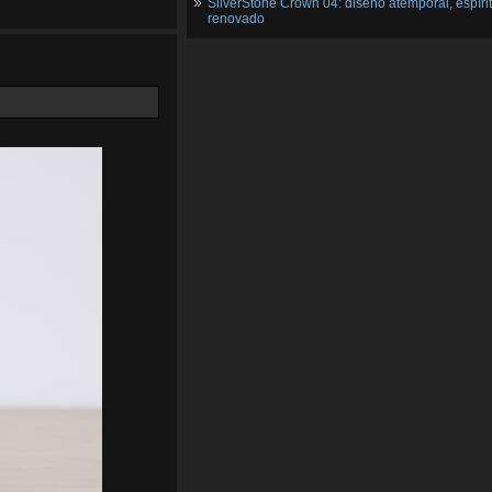
SilverStone Crown 04: diseño atemporal, espíri
renovado