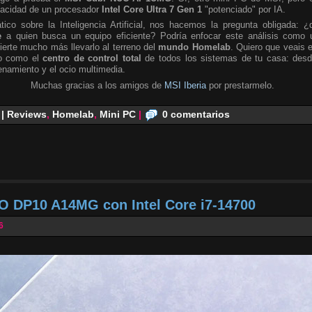
pacidad de un procesador
Intel Core Ultra 7 Gen 1
"potenciado" por IA.
tico sobre la Inteligencia Artificial, nos hacemos la pregunta obligada: ¿
e
a quien busca un equipo eficiente? Podría enfocar este análisis como 
ierte mucho más llevarlo al terreno del
mundo Homelab
. Quiero que veais 
no como el
centro de control total
de todos los sistemas de tu casa: desd
namiento y el ocio multimedia.
Muchas gracias a los amigos de
MSI Iberia
por prestarmelo.
 | Reviews
,
Homelab
,
Mini PC
|
0 comentarios
O DP10 A14MG con Intel Core i7-14700
6