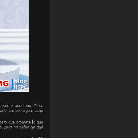
bre el escritorio. Y no,
cado. Es por algo mucho
 pero que promete lo que
do,
pero no sabía de qué