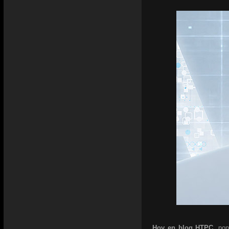
Hoy en blog HTPC,
pon