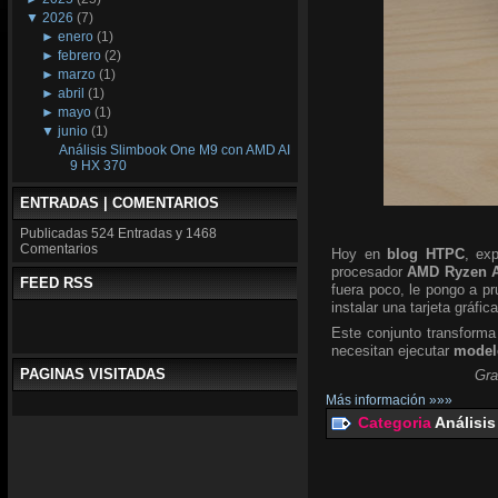
▼
2026
(7)
►
enero
(1)
►
febrero
(2)
►
marzo
(1)
►
abril
(1)
►
mayo
(1)
▼
junio
(1)
Análisis Slimbook One M9 con AMD AI
9 HX 370
ENTRADAS | COMENTARIOS
Publicadas
524 Entradas y
1468
Comentarios
Hoy en
blog HTPC
, ex
procesador
AMD Ryzen A
FEED RSS
fuera poco, le pongo a p
instalar una tarjeta gráfic
Este conjunto transforma
necesitan ejecutar
modelo
PAGINAS VISITADAS
Gra
Más información »»»
Categoria
Análisis