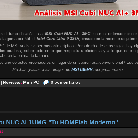
a el turno de análisis al
MSI Cubi NUC AI+ 3MG
, un mini ordenador que m
 la gama portátil: el
Intel Core Ultra 9 386H
, basado en la reciente arquitect
 PC de MSI vuelve a ser bastante críptico. Pero detrás de esas siglas hay 
las pruebas, sobre todo en lo que respecta a eficiencia y a lo que este e
cabe en la palma de la mano.
se uno de estos ordenadores en lugar de un sobremesa convencional? Eso es
Muchas gracias a los amigos de
MSI IBERIA
por prestarmelo
 | Reviews
,
Mini PC
|
0 comentarios
ubi NUC AI 1UMG "Tu HOMElab Moderno"
026