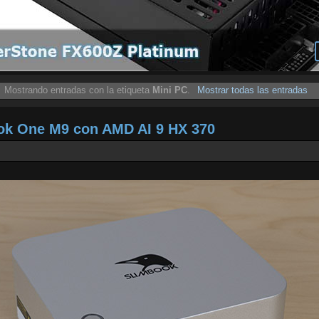
Mostrando entradas con la etiqueta
Mini PC
.
Mostrar todas las entradas
ook One M9 con AMD AI 9 HX 370