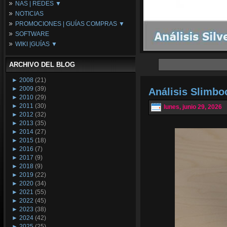
NAS | REDES ▼
Placas Base
NOTICIAS
Procesadores
NAS
PROMOCIONES | GUÍAS COMPRAS ▼
Periféricos
Espacio Synology
SOFTWARE
Refrigeración
Redes
Configuraciones Ordenadores
WIKI |GUÍAS ▼
Tarjetas Gráficas
Guías de Compras
Android PC
Promociones
Guías y Tutoriales
ARCHIVO DEL BLOG
Wikipedia
Tus Montajes
►
2008
(21)
►
2009
(39)
Análisis Slimb
►
2010
(29)
►
2011
(30)
lunes, junio 29, 2026
►
2012
(32)
►
2013
(35)
►
2014
(27)
►
2015
(18)
►
2016
(7)
►
2017
(9)
►
2018
(9)
►
2019
(22)
►
2020
(34)
►
2021
(55)
►
2022
(45)
►
2023
(38)
►
2024
(42)
►
2025
(25)