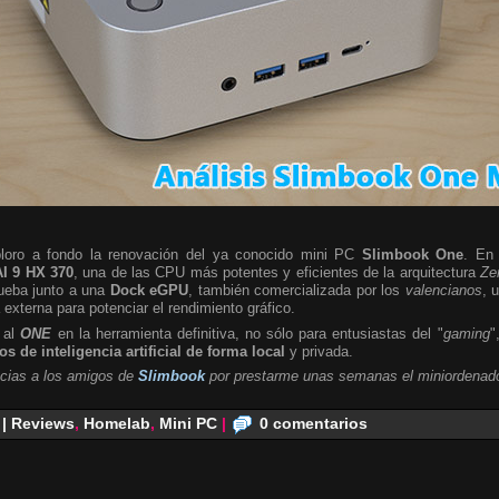
ploro a fondo la renovación del ya conocido mini PC
Slimbook One
. En 
I 9 HX 370
, una de las CPU más potentes y eficientes de la arquitectura
Ze
rueba junto a una
Dock eGPU
, también comercializada por los
valencianos
, 
a externa para potenciar el rendimiento gráfico.
 al
ONE
en la herramienta definitiva, no sólo para entusiastas del "
gaming
"
s de inteligencia artificial de forma local
y privada.
cias a los amigos de
Slimbook
por prestarme unas semanas el miniordenado
 | Reviews
,
Homelab
,
Mini PC
|
0 comentarios