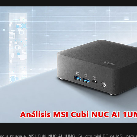
go a prueba el
MSI Cubi NUC AI 1UMG
. Sí, otro mini PC de MSI, pero e