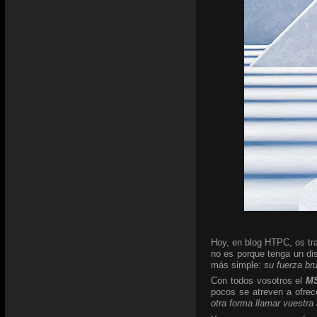
Hoy, en blog HTPC, os tra
no es porque tenga un di
más simple:
su fuerza br
Con todos vosotros el
MS
pocos se atreven a ofrec
otra forma llamar vuestra