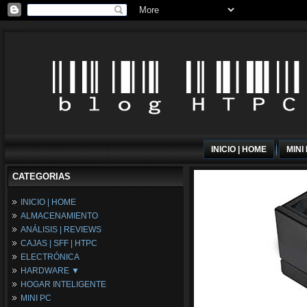
INICIO | HOME
MINI
CATEGORIAS
INICIO | HOME
ALMACENAMIENTO
ANÁLISIS | REVIEWS
CAJAS | SFF | HTPC
ELECTRÓNICA
HARDWARE ▼
HOGAR INTELIGENTE
Fuentes de Alimentación
MINI PC
Memória RAM