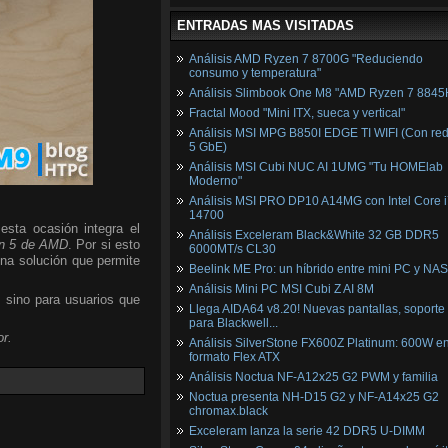
ENTRADAS MAS VISITADAS
Análisis AMD Ryzen 7 8700G "Reduciendo
consumo y temperatura"
Análisis Slimbook One M8 "AMD Ryzen 7 8845
Fractal Mood "Mini ITX, sueca y vertical"
Análisis MSI MPG B850I EDGE TI WIFI (Con red
5 GbE)
Análisis MSI Cubi NUC AI 1UMG "Tu HOMElab
Moderno"
Análisis MSI PRO DP10 A14MG con Intel Core i
14700
esta ocasión integra el
Análisis Exceleram Black&White 32 GB DDR5
n 5 de AMD
. Por si esto
6000MT/s CL30
una solución que permite
Beelink ME Pro: un híbrido entre mini PC y NAS
Análisis Mini PC MSI Cubi Z AI 8M
, sino para usuarios que
Llega AIDA64 v8.20! Nuevas pantallas, soporte
para Blackwell...
r.
Análisis SilverStone FX600Z Platinum: 600W e
formato Flex ATX
Análisis Noctua NF-A12x25 G2 PWM y familia
Noctua presenta NH-D15 G2 y NF-A14x25 G2
chromax.black
Exceleram lanza la serie 42 DDR5 U-DIMM