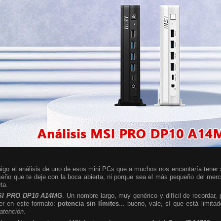
igo el análisis de uno de esos mini PCs que a muchos nos encantaría tener so
seño que te deje con la boca abierta, ni porque sea el más pequeño del mer
uta
.
I PRO DP10 A14MG
. Un nombre largo, muy genérico y difícil de recordar,
er en este formato:
potencia sin límites
... bueno, vale, sí que está limita
 atención
.