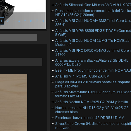
Análisis Slimbook One M9 con AMD AI 9 HX 37
Presentada la edición chromax.black del Noctu
NF‑A12x25 G2 (120mm)
Análisis MSI Cubi NUC AI+ 3MG "Intel Core Ultr
1
2
3
4
5
6
7
8
386H"
Análisis MSI MPG B850I EDGE TI WIFI (Con red
5 GbE)
Análisis MSI Cubi NUC AI 1UMG "Tu HOMElab
Moderno"
Análisis MSI PRO DP10 A14MG con Intel Core i
14700
Análisis Exceleram Black&White 32 GB DDR5
6000MT/s CL30
Beelink ME Pro: un híbrido entre mini PC y NAS
Análisis Mini PC MSI Cubi Z AI 8M
Llega AIDA64 v8.20! Nuevas pantallas, soporte
para Blackwell...
Análisis SilverStone FX600Z Platinum: 600W e
formato Flex ATX
Análisis Noctua NF-A12x25 G2 PWM y familia
Noctua presenta NH-D15 G2 y NF-A14x25 G2
chromax.black
Exceleram lanza la serie 42 DDR5 U-DIMM
SilverStone Crown 04: diseño atemporal, espíri
renovado