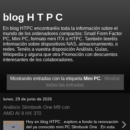
blog H T P C
En blog HTPC encontraréis toda la información sobre el
mundo de los ordenadores compactos: Small Form Factor
PC, Mini PC, formato mini ITX o HTPC. También leeréis
información sobre dispositivos NAS, almacenamiento, o
redes. Tenéis a vuestra disposición Análisis, Guías,
Wikipedia y alguna que otra Promoción con descuentos
interesantes de los colaboradores.
Mostrando entradas con la etiqueta
Mini PC
.
Mostrar
todas las entradas
lunes, 29 de junio de 2026
Análisis Slimbook One M9 con
AMD AI 9 HX 370
›
Hoy en blog HTPC , exploro a fondo la renovación
del ya conocido mini PC Slimbook One . En esta