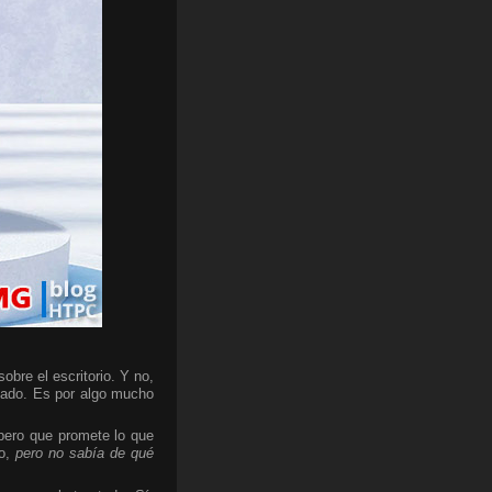
bre el escritorio. Y no,
cado. Es por algo mucho
 pero que promete lo que
do,
pero no sabía de qué