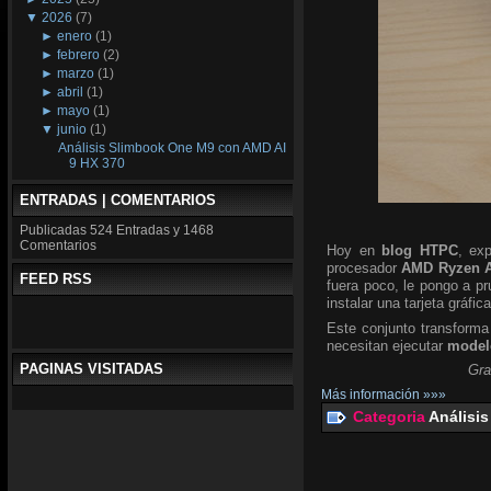
▼
2026
(7)
►
enero
(1)
►
febrero
(2)
►
marzo
(1)
►
abril
(1)
►
mayo
(1)
▼
junio
(1)
Análisis Slimbook One M9 con AMD AI
9 HX 370
ENTRADAS | COMENTARIOS
Publicadas
524 Entradas y
1468
Comentarios
Hoy en
blog HTPC
, ex
procesador
AMD Ryzen A
FEED RSS
fuera poco, le pongo a p
instalar una tarjeta gráfic
Este conjunto transforma
necesitan ejecutar
modelo
PAGINAS VISITADAS
Gra
Más información »»»
Categoria
Análisis