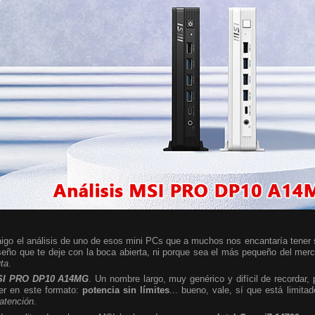
igo el análisis de uno de esos mini PCs que a muchos nos encantaría tener so
seño que te deje con la boca abierta, ni porque sea el más pequeño del mer
uta
.
I PRO DP10 A14MG
. Un nombre largo, muy genérico y difícil de recordar,
er en este formato:
potencia sin límites
... bueno, vale, sí que está limita
 atención
.