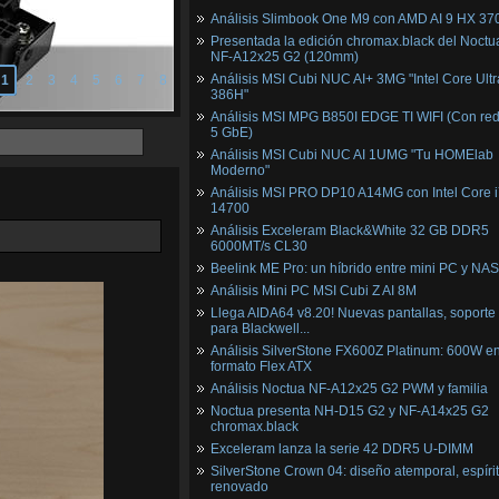
Análisis Slimbook One M9 con AMD AI 9 HX 37
Presentada la edición chromax.black del Noctu
NF‑A12x25 G2 (120mm)
Análisis MSI Cubi NUC AI+ 3MG "Intel Core Ultr
1
2
3
4
5
6
7
8
386H"
Análisis MSI MPG B850I EDGE TI WIFI (Con red
5 GbE)
Análisis MSI Cubi NUC AI 1UMG "Tu HOMElab
Moderno"
Análisis MSI PRO DP10 A14MG con Intel Core i
14700
Análisis Exceleram Black&White 32 GB DDR5
6000MT/s CL30
Beelink ME Pro: un híbrido entre mini PC y NAS
Análisis Mini PC MSI Cubi Z AI 8M
Llega AIDA64 v8.20! Nuevas pantallas, soporte
para Blackwell...
Análisis SilverStone FX600Z Platinum: 600W e
formato Flex ATX
Análisis Noctua NF-A12x25 G2 PWM y familia
Noctua presenta NH-D15 G2 y NF-A14x25 G2
chromax.black
Exceleram lanza la serie 42 DDR5 U-DIMM
SilverStone Crown 04: diseño atemporal, espíri
renovado