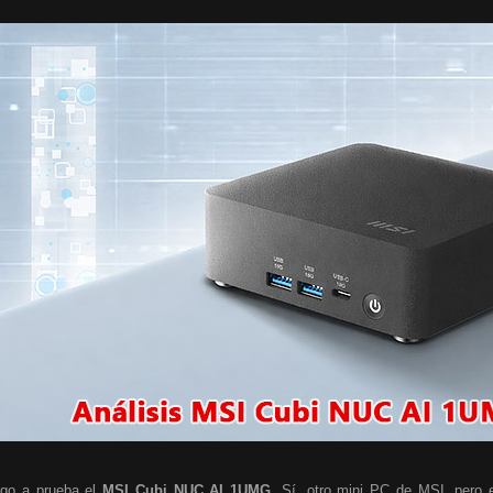
go a prueba el
MSI Cubi NUC AI 1UMG
. Sí, otro mini PC de MSI, pero e