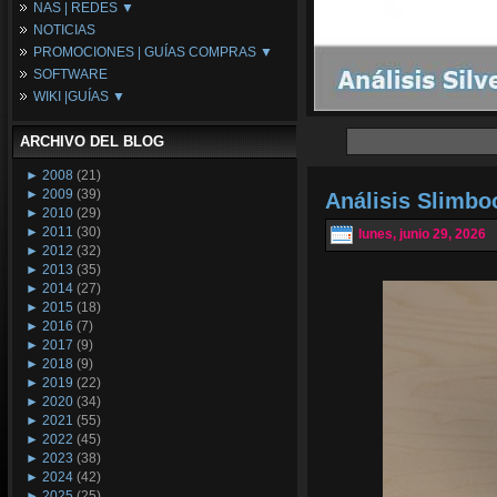
NAS | REDES ▼
Placas Base
NOTICIAS
Procesadores
NAS
PROMOCIONES | GUÍAS COMPRAS ▼
Periféricos
Espacio Synology
SOFTWARE
Refrigeración
Redes
Configuraciones Ordenadores
WIKI |GUÍAS ▼
Tarjetas Gráficas
Guías de Compras
Android PC
Promociones
Guías y Tutoriales
ARCHIVO DEL BLOG
Wikipedia
Tus Montajes
►
2008
(21)
►
2009
(39)
Análisis Slimb
►
2010
(29)
►
2011
(30)
lunes, junio 29, 2026
►
2012
(32)
►
2013
(35)
►
2014
(27)
►
2015
(18)
►
2016
(7)
►
2017
(9)
►
2018
(9)
►
2019
(22)
►
2020
(34)
►
2021
(55)
►
2022
(45)
►
2023
(38)
►
2024
(42)
►
2025
(25)