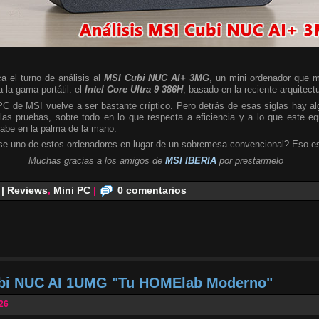
a el turno de análisis al
MSI Cubi NUC AI+ 3MG
, un mini ordenador que m
 la gama portátil: el
Intel Core Ultra 9 386H
, basado en la reciente arquitect
 PC de MSI vuelve a ser bastante críptico. Pero detrás de esas siglas hay 
las pruebas, sobre todo en lo que respecta a eficiencia y a lo que este e
cabe en la palma de la mano.
se uno de estos ordenadores en lugar de un sobremesa convencional? Eso es
Muchas gracias a los amigos de
MSI IBERIA
por prestarmelo
 | Reviews
,
Mini PC
|
0 comentarios
ubi NUC AI 1UMG "Tu HOMElab Moderno"
026