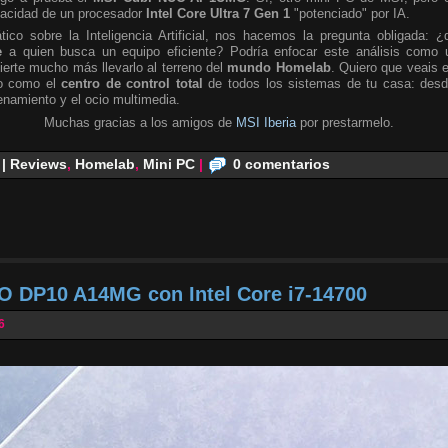
pacidad de un procesador
Intel Core Ultra 7 Gen 1
"potenciado" por IA.
tico sobre la Inteligencia Artificial, nos hacemos la pregunta obligada: ¿
e
a quien busca un equipo eficiente? Podría enfocar este análisis como 
ierte mucho más llevarlo al terreno del
mundo Homelab
. Quiero que veais 
no como el
centro de control total
de todos los sistemas de tu casa: desd
namiento y el ocio multimedia.
Muchas gracias a los amigos de
MSI Iberia
por prestarmelo.
 | Reviews
,
Homelab
,
Mini PC
|
0 comentarios
O DP10 A14MG con Intel Core i7-14700
6