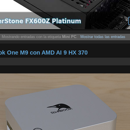
Mostrando entradas con la etiqueta
Mini PC
.
Mostrar todas las entradas
ook One M9 con AMD AI 9 HX 370