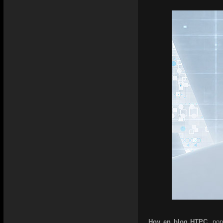
Hoy en blog HTPC,
pon