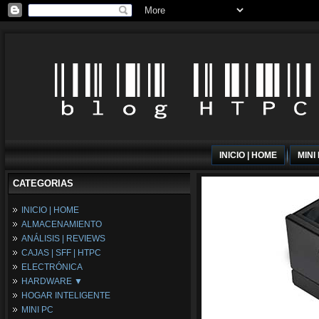
INICIO | HOME
MINI
CATEGORIAS
INICIO | HOME
ALMACENAMIENTO
ANÁLISIS | REVIEWS
CAJAS | SFF | HTPC
ELECTRÓNICA
HARDWARE ▼
HOGAR INTELIGENTE
Fuentes de Alimentación
MINI PC
Memória RAM