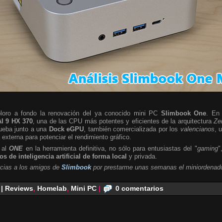
ploro a fondo la renovación del ya conocido mini PC
Slimbook One
. En 
I 9 HX 370
, una de las CPU más potentes y eficientes de la arquitectura
Ze
rueba junto a una
Dock eGPU
, también comercializada por los
valencianos
, 
a externa para potenciar el rendimiento gráfico.
 al
ONE
en la herramienta definitiva, no sólo para entusiastas del "
gaming
"
s de inteligencia artificial de forma local
y privada.
cias a los amigos de
Slimbook
por prestarme unas semanas el miniordenado
 | Reviews
,
Homelab
,
Mini PC
|
0 comentarios