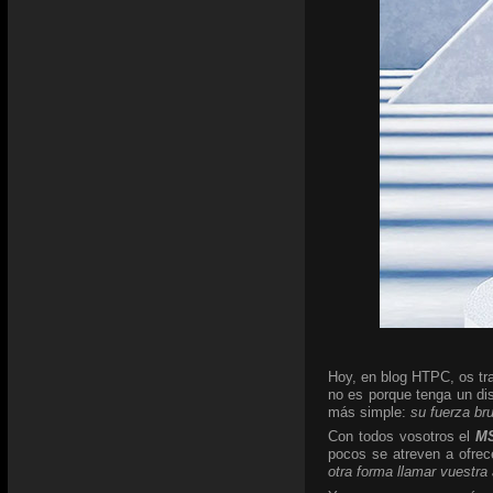
Hoy, en blog HTPC, os tra
no es porque tenga un di
más simple:
su fuerza br
Con todos vosotros el
MS
pocos se atreven a ofrec
otra forma llamar vuestra