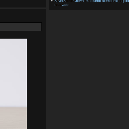
SilverStone Crown 04: diseño atemporal, espíri
renovado