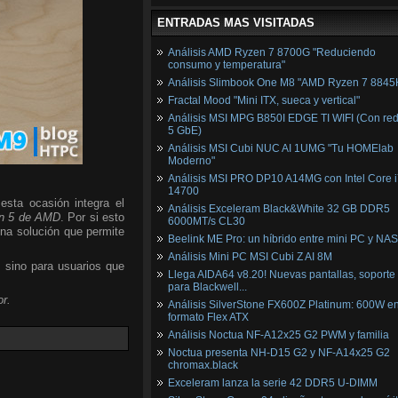
ENTRADAS MAS VISITADAS
Análisis AMD Ryzen 7 8700G "Reduciendo
consumo y temperatura"
Análisis Slimbook One M8 "AMD Ryzen 7 8845
Fractal Mood "Mini ITX, sueca y vertical"
Análisis MSI MPG B850I EDGE TI WIFI (Con red
5 GbE)
Análisis MSI Cubi NUC AI 1UMG "Tu HOMElab
Moderno"
Análisis MSI PRO DP10 A14MG con Intel Core i
14700
esta ocasión integra el
Análisis Exceleram Black&White 32 GB DDR5
n 5 de AMD
. Por si esto
6000MT/s CL30
una solución que permite
Beelink ME Pro: un híbrido entre mini PC y NAS
Análisis Mini PC MSI Cubi Z AI 8M
, sino para usuarios que
Llega AIDA64 v8.20! Nuevas pantallas, soporte
para Blackwell...
r.
Análisis SilverStone FX600Z Platinum: 600W e
formato Flex ATX
Análisis Noctua NF-A12x25 G2 PWM y familia
Noctua presenta NH-D15 G2 y NF-A14x25 G2
chromax.black
Exceleram lanza la serie 42 DDR5 U-DIMM