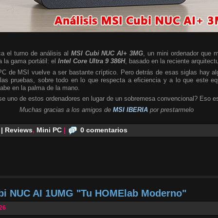
a el turno de análisis al
MSI Cubi NUC AI+ 3MG
, un mini ordenador que m
 la gama portátil: el
Intel Core Ultra 9 386H
, basado en la reciente arquitect
 PC de MSI vuelve a ser bastante críptico. Pero detrás de esas siglas hay 
las pruebas, sobre todo en lo que respecta a eficiencia y a lo que este e
cabe en la palma de la mano.
se uno de estos ordenadores en lugar de un sobremesa convencional? Eso es
Muchas gracias a los amigos de
MSI IBERIA
por prestarmelo
 | Reviews
,
Mini PC
|
0 comentarios
ubi NUC AI 1UMG "Tu HOMElab Moderno"
026