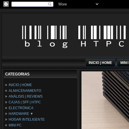
INICIO | HOME
MINI
CATEGORIAS
INICIO | HOME
ALMACENAMIENTO
ANÁLISIS | REVIEWS
CAJAS | SFF | HTPC
ELECTRÓNICA
HARDWARE ▼
HOGAR INTELIGENTE
Fuentes de Alimentación
MINI PC
Memória RAM