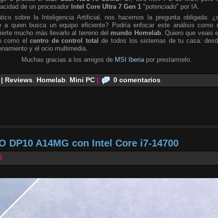
pacidad de un procesador
Intel Core Ultra 7 Gen 1
"potenciado" por IA.
tico sobre la Inteligencia Artificial, nos hacemos la pregunta obligada: ¿
e
a quien busca un equipo eficiente? Podría enfocar este análisis como 
ierte mucho más llevarlo al terreno del
mundo Homelab
. Quiero que veais 
no como el
centro de control total
de todos los sistemas de tu casa: desd
namiento y el ocio multimedia.
Muchas gracias a los amigos de
MSI Iberia
por prestarmelo.
 | Reviews
,
Homelab
,
Mini PC
|
0 comentarios
O DP10 A14MG con Intel Core i7-14700
6