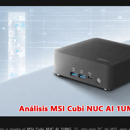
go a prueba el
MSI Cubi NUC AI 1UMG
. Sí, otro mini PC de MSI, pero e