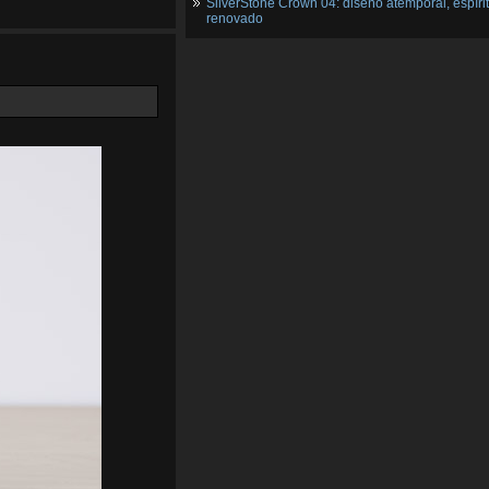
SilverStone Crown 04: diseño atemporal, espíri
renovado