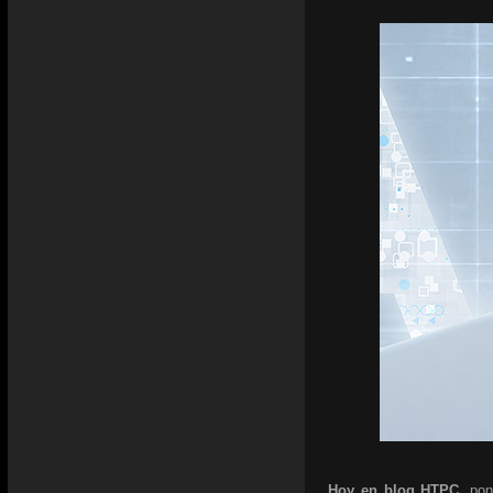
Hoy en blog HTPC,
pon