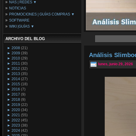
NAS | REDES ▼
Placas Base
NOTICIAS
Procesadores
NAS
PROMOCIONES | GUÍAS COMPRAS ▼
Periféricos
Espacio Synology
SOFTWARE
Refrigeración
Redes
Configuraciones Ordenadores
WIKI |GUÍAS ▼
Tarjetas Gráficas
Guías de Compras
Android PC
Promociones
Guías y Tutoriales
ARCHIVO DEL BLOG
Wikipedia
Tus Montajes
►
2008
(21)
►
2009
(39)
Análisis Slimb
►
2010
(29)
►
2011
(30)
lunes, junio 29, 2026
►
2012
(32)
►
2013
(35)
►
2014
(27)
►
2015
(18)
►
2016
(7)
►
2017
(9)
►
2018
(9)
►
2019
(22)
►
2020
(34)
►
2021
(55)
►
2022
(45)
►
2023
(38)
►
2024
(42)
►
2025
(25)