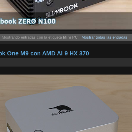
Mostrando entradas con la etiqueta
Mini PC
.
Mostrar todas las entradas
ook One M9 con AMD AI 9 HX 370