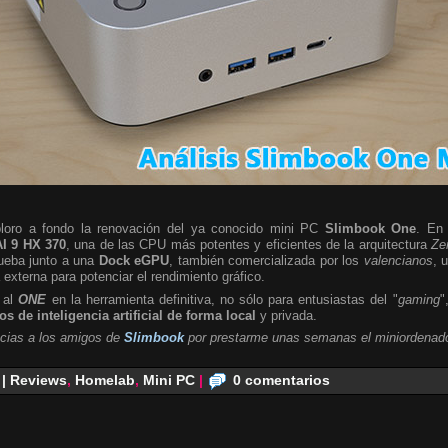
ploro a fondo la renovación del ya conocido mini PC
Slimbook One
. En 
I 9 HX 370
, una de las CPU más potentes y eficientes de la arquitectura
Ze
rueba junto a una
Dock eGPU
, también comercializada por los
valencianos
, 
a externa para potenciar el rendimiento gráfico.
 al
ONE
en la herramienta definitiva, no sólo para entusiastas del "
gaming
"
s de inteligencia artificial de forma local
y privada.
cias a los amigos de
Slimbook
por prestarme unas semanas el miniordenado
 | Reviews
,
Homelab
,
Mini PC
|
0 comentarios