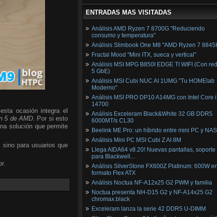
ENTRADAS MAS VISITADAS
Análisis AMD Ryzen 7 8700G "Reduciendo
consumo y temperatura"
Análisis Slimbook One M8 "AMD Ryzen 7 8845
Fractal Mood "Mini ITX, sueca y vertical"
Análisis MSI MPG B850I EDGE TI WIFI (Con red
5 GbE)
Análisis MSI Cubi NUC AI 1UMG "Tu HOMElab
Moderno"
Análisis MSI PRO DP10 A14MG con Intel Core i
14700
esta ocasión integra el
Análisis Exceleram Black&White 32 GB DDR5
n 5 de AMD
. Por si esto
6000MT/s CL30
una solución que permite
Beelink ME Pro: un híbrido entre mini PC y NAS
Análisis Mini PC MSI Cubi Z AI 8M
, sino para usuarios que
Llega AIDA64 v8.20! Nuevas pantallas, soporte
para Blackwell...
r.
Análisis SilverStone FX600Z Platinum: 600W e
formato Flex ATX
Análisis Noctua NF-A12x25 G2 PWM y familia
Noctua presenta NH-D15 G2 y NF-A14x25 G2
chromax.black
Exceleram lanza la serie 42 DDR5 U-DIMM