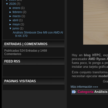
▼
2026
(7)
►
enero
(1)
►
febrero
(2)
►
marzo
(1)
►
abril
(1)
►
mayo
(1)
▼
junio
(1)
Análisis Slimbook One M9 con AMD AI
9 HX 370
ENTRADAS | COMENTARIOS
Publicadas
524 Entradas y
1468
Comentarios
Hoy en
blog HTPC
, ex
procesador
AMD Ryzen A
FEED RSS
fuera poco, le pongo a p
instalar una tarjeta gráfic
Este conjunto transforma
necesitan ejecutar
modelo
PAGINAS VISITADAS
Gra
Más información »»»
Categoria
Análisis