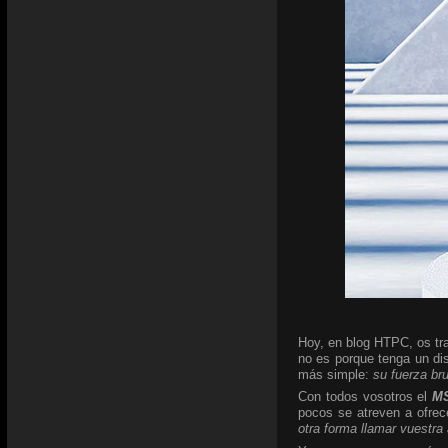
Hoy, en blog HTPC, os tra
no es porque tenga un di
más simple:
su fuerza br
Con todos vosotros el
MS
pocos se atreven a ofrec
otra forma llamar vuestra