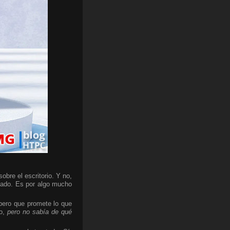
bre el escritorio. Y no,
cado. Es por algo mucho
 pero que promete lo que
do,
pero no sabía de qué