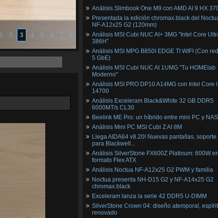
Análisis Slimbook One M9 con AMD AI 9 HX 37
Presentada la edición chromax.black del Noctu
NF‑A12x25 G2 (120mm)
Análisis MSI Cubi NUC AI+ 3MG "Intel Core Ultr
1
2
3
4
5
6
7
8
386H"
Análisis MSI MPG B850I EDGE TI WIFI (Con red
5 GbE)
Análisis MSI Cubi NUC AI 1UMG "Tu HOMElab
Moderno"
Análisis MSI PRO DP10 A14MG con Intel Core i
14700
Análisis Exceleram Black&White 32 GB DDR5
6000MT/s CL30
Beelink ME Pro: un híbrido entre mini PC y NAS
Análisis Mini PC MSI Cubi Z AI 8M
Llega AIDA64 v8.20! Nuevas pantallas, soporte
para Blackwell...
Análisis SilverStone FX600Z Platinum: 600W e
formato Flex ATX
Análisis Noctua NF-A12x25 G2 PWM y familia
Noctua presenta NH-D15 G2 y NF-A14x25 G2
chromax.black
Exceleram lanza la serie 42 DDR5 U-DIMM
SilverStone Crown 04: diseño atemporal, espíri
renovado