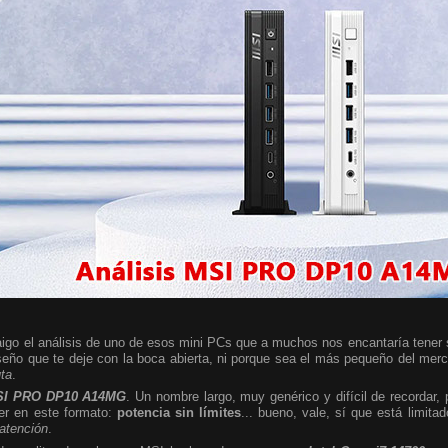
igo el análisis de uno de esos mini PCs que a muchos nos encantaría tener so
seño que te deje con la boca abierta, ni porque sea el más pequeño del mer
uta
.
I PRO DP10 A14MG
. Un nombre largo, muy genérico y difícil de recordar,
er en este formato:
potencia sin límites
... bueno, vale, sí que está limita
 atención
.