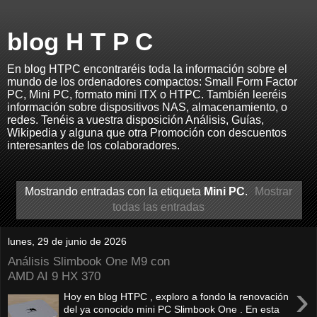
blog H T P C
En blog HTPC encontraréis toda la información sobre el
mundo de los ordenadores compactos: Small Form Factor
PC, Mini PC, formato mini ITX o HTPC. También leeréis
información sobre dispositivos NAS, almacenamiento, o
redes. Tenéis a vuestra disposición Análisis, Guías,
Wikipedia y alguna que otra Promoción con descuentos
interesantes de los colaboradores.
Mostrando entradas con la etiqueta
Mini PC
.
Mostrar
todas las entradas
lunes, 29 de junio de 2026
Análisis Slimbook One M9 con
AMD AI 9 HX 370
›
Hoy en blog HTPC , exploro a fondo la renovación
del ya conocido mini PC Slimbook One . En esta