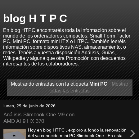
blog H T P C
En blog HTPC encontraréis toda la información sobre el
mundo de los ordenadores compactos: Small Form Factor
PC, Mini PC, formato mini ITX o HTPC. También leeréis
información sobre dispositivos NAS, almacenamiento, o
redes. Tenéis a vuestra disposición Análisis, Guías,
Wikipedia y alguna que otra Promoción con descuentos
interesantes de los colaboradores.
Mostrando entradas con la etiqueta
Mini PC
.
Mostrar
todas las entradas
lunes, 29 de junio de 2026
Análisis Slimbook One M9 con
AMD AI 9 HX 370
›
Hoy en blog HTPC , exploro a fondo la renovación
del ya conocido mini PC Slimbook One . En esta