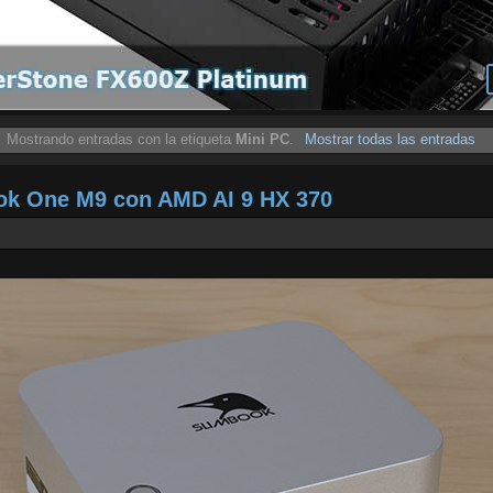
Mostrando entradas con la etiqueta
Mini PC
.
Mostrar todas las entradas
ook One M9 con AMD AI 9 HX 370