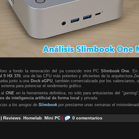
ploro a fondo la renovación del ya conocido mini PC
Slimbook One
. En 
I 9 HX 370
, una de las CPU más potentes y eficientes de la arquitectura
Ze
rueba junto a una
Dock eGPU
, también comercializada por los
valencianos
, 
a externa para potenciar el rendimiento gráfico.
 al
ONE
en la herramienta definitiva, no sólo para entusiastas del "
gaming
"
s de inteligencia artificial de forma local
y privada.
cias a los amigos de
Slimbook
por prestarme unas semanas el miniordenado
 | Reviews
,
Homelab
,
Mini PC
|
0 comentarios