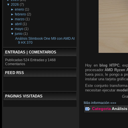
▼
2026
(7)
►
enero
(1)
►
febrero
(2)
►
marzo
(1)
►
abril
(1)
►
mayo
(1)
▼
junio
(1)
Análisis Slimbook One M9 con AMD AI
9 HX 370
ENTRADAS | COMENTARIOS
Publicadas
524 Entradas y
1468
Comentarios
Hoy en
blog HTPC
, ex
procesador
AMD Ryzen A
FEED RSS
fuera poco, le pongo a p
instalar una tarjeta gráfic
Este conjunto transforma
necesitan ejecutar
modelo
PAGINAS VISITADAS
Gra
Más información »»»
Categoria
Análisis