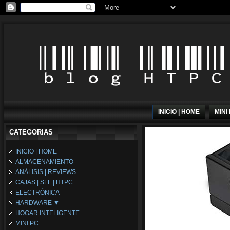
INICIO | HOME
MINI
CATEGORIAS
INICIO | HOME
ALMACENAMIENTO
ANÁLISIS | REVIEWS
CAJAS | SFF | HTPC
ELECTRÓNICA
HARDWARE ▼
HOGAR INTELIGENTE
Fuentes de Alimentación
MINI PC
Memória RAM