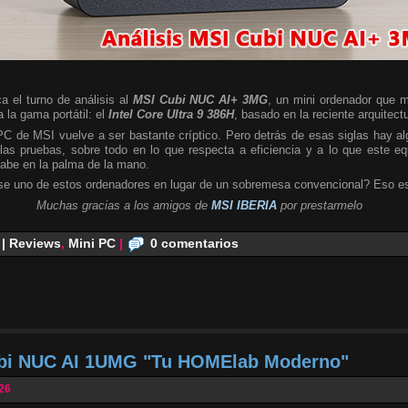
a el turno de análisis al
MSI Cubi NUC AI+ 3MG
, un mini ordenador que m
 la gama portátil: el
Intel Core Ultra 9 386H
, basado en la reciente arquitect
 PC de MSI vuelve a ser bastante críptico. Pero detrás de esas siglas hay 
las pruebas, sobre todo en lo que respecta a eficiencia y a lo que este e
cabe en la palma de la mano.
se uno de estos ordenadores en lugar de un sobremesa convencional? Eso es
Muchas gracias a los amigos de
MSI IBERIA
por prestarmelo
 | Reviews
,
Mini PC
|
0 comentarios
ubi NUC AI 1UMG "Tu HOMElab Moderno"
026