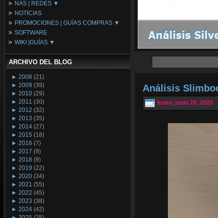
NAS | REDES ▼
Placas Base
NOTICIAS
Procesadores
NAS
PROMOCIONES | GUÍAS COMPRAS ▼
Periféricos
Espacio Synology
SOFTWARE
Refrigeración
Redes
Configuraciones Ordenadores
WIKI |GUÍAS ▼
Tarjetas Gráficas
Guías de Compras
Android PC
Promociones
Guías y Tutoriales
ARCHIVO DEL BLOG
Wikipedia
Tus Montajes
►
2008
(21)
►
2009
(39)
Análisis Slimb
►
2010
(29)
►
2011
(30)
lunes, junio 29, 2026
►
2012
(32)
►
2013
(35)
►
2014
(27)
►
2015
(18)
►
2016
(7)
►
2017
(9)
►
2018
(9)
►
2019
(22)
►
2020
(34)
►
2021
(55)
►
2022
(45)
►
2023
(38)
►
2024
(42)
►
2025
(25)