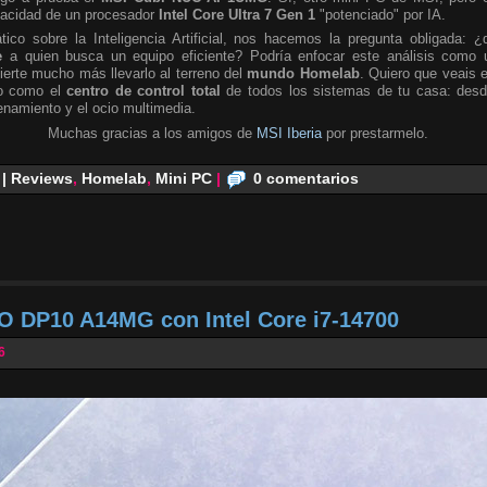
pacidad de un procesador
Intel Core Ultra 7 Gen 1
"potenciado" por IA.
tico sobre la Inteligencia Artificial, nos hacemos la pregunta obligada: ¿
e
a quien busca un equipo eficiente? Podría enfocar este análisis como 
ierte mucho más llevarlo al terreno del
mundo Homelab
. Quiero que veais 
no como el
centro de control total
de todos los sistemas de tu casa: desd
namiento y el ocio multimedia.
Muchas gracias a los amigos de
MSI Iberia
por prestarmelo.
 | Reviews
,
Homelab
,
Mini PC
|
0 comentarios
O DP10 A14MG con Intel Core i7-14700
6