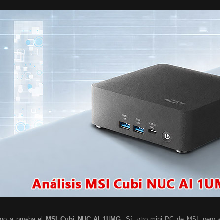
go a prueba el
MSI Cubi NUC AI 1UMG
. Sí, otro mini PC de MSI, pero e