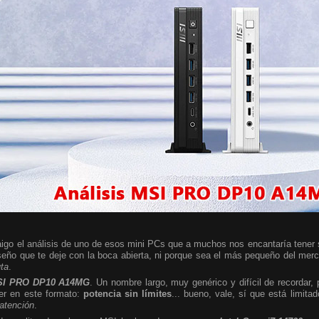
igo el análisis de uno de esos mini PCs que a muchos nos encantaría tener so
seño que te deje con la boca abierta, ni porque sea el más pequeño del mer
uta
.
I PRO DP10 A14MG
. Un nombre largo, muy genérico y difícil de recordar,
er en este formato:
potencia sin límites
... bueno, vale, sí que está limita
 atención
.