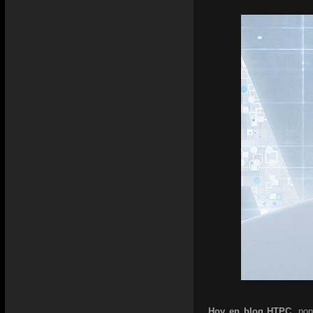
Hoy en blog HTPC,
pon