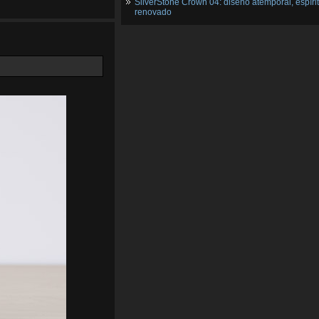
SilverStone Crown 04: diseño atemporal, espíri
renovado