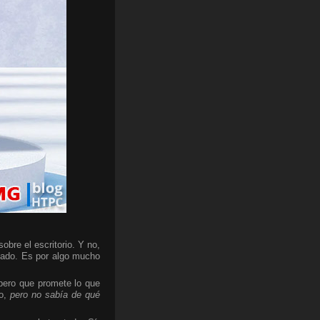
bre el escritorio. Y no,
cado. Es por algo mucho
 pero que promete lo que
do,
pero no sabía de qué