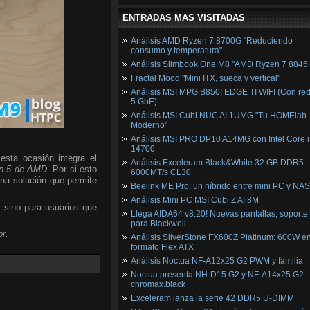
ENTRADAS MAS VISITADAS
Análisis AMD Ryzen 7 8700G "Reduciendo
consumo y temperatura"
Análisis Slimbook One M8 "AMD Ryzen 7 8845
Fractal Mood "Mini ITX, sueca y vertical"
Análisis MSI MPG B850I EDGE TI WIFI (Con red
5 GbE)
Análisis MSI Cubi NUC AI 1UMG "Tu HOMElab
Moderno"
Análisis MSI PRO DP10 A14MG con Intel Core i
14700
esta ocasión integra el
Análisis Exceleram Black&White 32 GB DDR5
n 5 de AMD
. Por si esto
6000MT/s CL30
una solución que permite
Beelink ME Pro: un híbrido entre mini PC y NAS
Análisis Mini PC MSI Cubi Z AI 8M
, sino para usuarios que
Llega AIDA64 v8.20! Nuevas pantallas, soporte
para Blackwell...
r.
Análisis SilverStone FX600Z Platinum: 600W e
formato Flex ATX
Análisis Noctua NF-A12x25 G2 PWM y familia
Noctua presenta NH-D15 G2 y NF-A14x25 G2
chromax.black
Exceleram lanza la serie 42 DDR5 U-DIMM