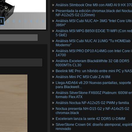
Análisis Slimbook One M9 con AMD AI 9 HX 37
Presentada la edición chromax.black del Noctu
NF‑A12x25 G2 (120mm)
Análisis MSI Cubi NUC AI+ 3MG "Intel Core Ultr
1
2
3
4
5
6
7
8
386H"
Análisis MSI MPG B850I EDGE TI WIFI (Con red
5 GbE)
Análisis MSI Cubi NUC AI 1UMG "Tu HOMElab
Moderno"
Análisis MSI PRO DP10 A14MG con Intel Core i
14700
Análisis Exceleram Black&White 32 GB DDR5
6000MT/s CL30
Beelink ME Pro: un híbrido entre mini PC y NAS
Análisis Mini PC MSI Cubi Z AI 8M
Llega AIDA64 v8.20! Nuevas pantallas, soporte
para Blackwell...
Análisis SilverStone FX600Z Platinum: 600W e
formato Flex ATX
Análisis Noctua NF-A12x25 G2 PWM y familia
Noctua presenta NH-D15 G2 y NF-A14x25 G2
chromax.black
Exceleram lanza la serie 42 DDR5 U-DIMM
SilverStone Crown 04: diseño atemporal, espíri
renovado