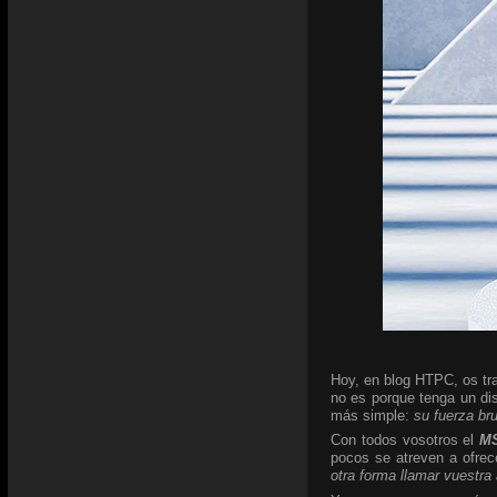
Hoy, en blog HTPC, os tra
no es porque tenga un di
más simple:
su fuerza br
Con todos vosotros el
MS
pocos se atreven a ofrec
otra forma llamar vuestra