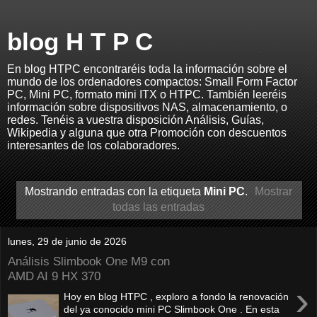
blog H T P C
En blog HTPC encontraréis toda la información sobre el
mundo de los ordenadores compactos: Small Form Factor
PC, Mini PC, formato mini ITX o HTPC. También leeréis
información sobre dispositivos NAS, almacenamiento, o
redes. Tenéis a vuestra disposición Análisis, Guías,
Wikipedia y alguna que otra Promoción con descuentos
interesantes de los colaboradores.
Mostrando entradas con la etiqueta
Mini PC
.
Mostrar
todas las entradas
lunes, 29 de junio de 2026
Análisis Slimbook One M9 con
AMD AI 9 HX 370
›
Hoy en blog HTPC , exploro a fondo la renovación
del ya conocido mini PC Slimbook One . En esta