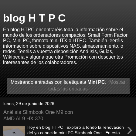
blog H T P C
En blog HTPC encontraréis toda la información sobre el
mundo de los ordenadores compactos: Small Form Factor
PC, Mini PC, formato mini ITX o HTPC. También leeréis
información sobre dispositivos NAS, almacenamiento, o
redes. Tenéis a vuestra disposición Análisis, Guías,
Wikipedia y alguna que otra Promoción con descuentos
interesantes de los colaboradores.
Mostrando entradas con la etiqueta
Mini PC
.
Mostrar
todas las entradas
lunes, 29 de junio de 2026
Análisis Slimbook One M9 con
AMD AI 9 HX 370
›
Hoy en blog HTPC , exploro a fondo la renovación
del ya conocido mini PC Slimbook One . En esta