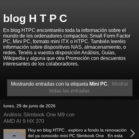
blog H T P C
En blog HTPC encontraréis toda la información sobre el
mundo de los ordenadores compactos: Small Form Factor
PC, Mini PC, formato mini ITX o HTPC. También leeréis
información sobre dispositivos NAS, almacenamiento, o
redes. Tenéis a vuestra disposición Análisis, Guías,
Wikipedia y alguna que otra Promoción con descuentos
interesantes de los colaboradores.
Mostrando entradas con la etiqueta
Mini PC
.
Mostrar
todas las entradas
lunes, 29 de junio de 2026
Análisis Slimbook One M9 con
AMD AI 9 HX 370
›
Hoy en blog HTPC , exploro a fondo la renovación
del ya conocido mini PC Slimbook One . En esta