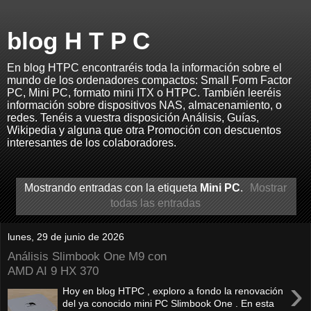
blog H T P C
En blog HTPC encontraréis toda la información sobre el
mundo de los ordenadores compactos: Small Form Factor
PC, Mini PC, formato mini ITX o HTPC. También leeréis
información sobre dispositivos NAS, almacenamiento, o
redes. Tenéis a vuestra disposición Análisis, Guías,
Wikipedia y alguna que otra Promoción con descuentos
interesantes de los colaboradores.
Mostrando entradas con la etiqueta
Mini PC
.
Mostrar
todas las entradas
lunes, 29 de junio de 2026
Análisis Slimbook One M9 con
AMD AI 9 HX 370
›
Hoy en blog HTPC , exploro a fondo la renovación
del ya conocido mini PC Slimbook One . En esta