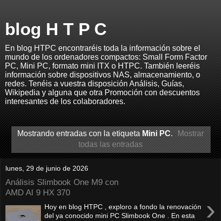
blog H T P C
En blog HTPC encontraréis toda la información sobre el
mundo de los ordenadores compactos: Small Form Factor
PC, Mini PC, formato mini ITX o HTPC. También leeréis
información sobre dispositivos NAS, almacenamiento, o
redes. Tenéis a vuestra disposición Análisis, Guías,
Wikipedia y alguna que otra Promoción con descuentos
interesantes de los colaboradores.
Mostrando entradas con la etiqueta
Mini PC
.
Mostrar
todas las entradas
lunes, 29 de junio de 2026
Análisis Slimbook One M9 con
AMD AI 9 HX 370
›
Hoy en blog HTPC , exploro a fondo la renovación
del ya conocido mini PC Slimbook One . En esta