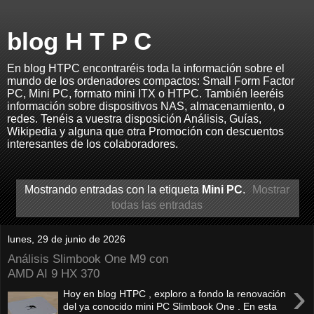
blog H T P C
En blog HTPC encontraréis toda la información sobre el
mundo de los ordenadores compactos: Small Form Factor
PC, Mini PC, formato mini ITX o HTPC. También leeréis
información sobre dispositivos NAS, almacenamiento, o
redes. Tenéis a vuestra disposición Análisis, Guías,
Wikipedia y alguna que otra Promoción con descuentos
interesantes de los colaboradores.
Mostrando entradas con la etiqueta
Mini PC
.
Mostrar
todas las entradas
lunes, 29 de junio de 2026
Análisis Slimbook One M9 con
AMD AI 9 HX 370
›
Hoy en blog HTPC , exploro a fondo la renovación
del ya conocido mini PC Slimbook One . En esta