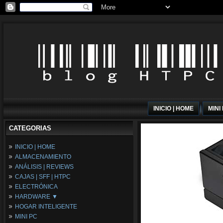
INICIO | HOME
MINI
CATEGORIAS
INICIO | HOME
ALMACENAMIENTO
ANÁLISIS | REVIEWS
CAJAS | SFF | HTPC
ELECTRÓNICA
HARDWARE ▼
HOGAR INTELIGENTE
Fuentes de Alimentación
MINI PC
Memória RAM