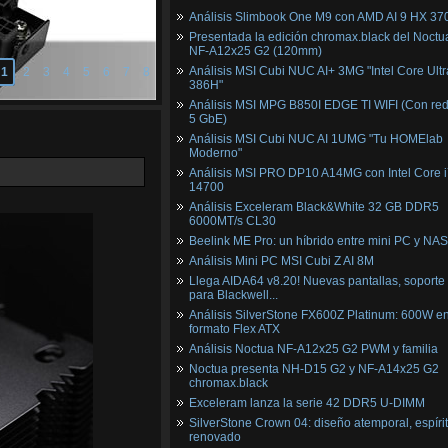
Análisis Slimbook One M9 con AMD AI 9 HX 37
Presentada la edición chromax.black del Noctu
NF‑A12x25 G2 (120mm)
Análisis MSI Cubi NUC AI+ 3MG "Intel Core Ultr
1
2
3
4
5
6
7
8
386H"
Análisis MSI MPG B850I EDGE TI WIFI (Con red
5 GbE)
Análisis MSI Cubi NUC AI 1UMG "Tu HOMElab
Moderno"
Análisis MSI PRO DP10 A14MG con Intel Core i
14700
Análisis Exceleram Black&White 32 GB DDR5
6000MT/s CL30
Beelink ME Pro: un híbrido entre mini PC y NAS
Análisis Mini PC MSI Cubi Z AI 8M
Llega AIDA64 v8.20! Nuevas pantallas, soporte
para Blackwell...
Análisis SilverStone FX600Z Platinum: 600W e
formato Flex ATX
Análisis Noctua NF-A12x25 G2 PWM y familia
Noctua presenta NH-D15 G2 y NF-A14x25 G2
chromax.black
Exceleram lanza la serie 42 DDR5 U-DIMM
SilverStone Crown 04: diseño atemporal, espíri
renovado