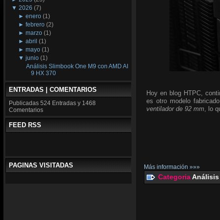
▼
2026
(7)
►
enero
(1)
►
febrero
(2)
►
marzo
(1)
►
abril
(1)
►
mayo
(1)
▼
junio
(1)
Análisis Slimbook One M9 con AMD AI
9 HX 370
ENTRADAS | COMENTARIOS
Hoy en blog HTPC, conti
es otro modelo fabricado
Publicadas
524 Entradas y
1468
ventilador de 92 mm
, lo 
Comentarios
FEED RSS
PAGINAS VISITADAS
Más información »»»
Categoria
Análisis