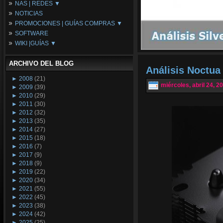
NAS | REDES ▼
Placas Base
NOTICIAS
Procesadores
NAS
PROMOCIONES | GUÍAS COMPRAS ▼
Periféricos
Espacio Synology
SOFTWARE
Refrigeración
Redes
Configuraciones Ordenadores
WIKI |GUÍAS ▼
Tarjetas Gráficas
Guías de Compras
Android PC
Promociones
Guías y Tutoriales
ARCHIVO DEL BLOG
Wikipedia
Análisis Noctu
Tus Montajes
►
2008
(21)
miércoles, abril 24, 2
►
2009
(39)
►
2010
(29)
►
2011
(30)
►
2012
(32)
►
2013
(35)
►
2014
(27)
►
2015
(18)
►
2016
(7)
►
2017
(9)
►
2018
(9)
►
2019
(22)
►
2020
(34)
►
2021
(55)
►
2022
(45)
►
2023
(38)
►
2024
(42)
►
2025
(25)