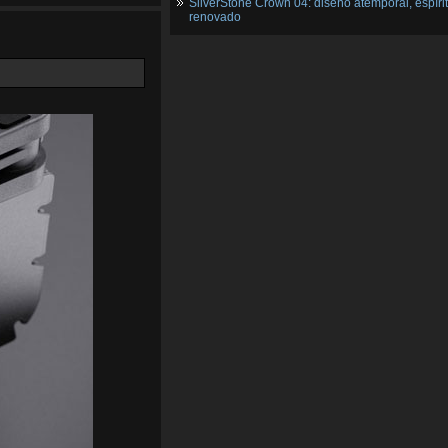
SilverStone Crown 04: diseño atemporal, espíri
renovado