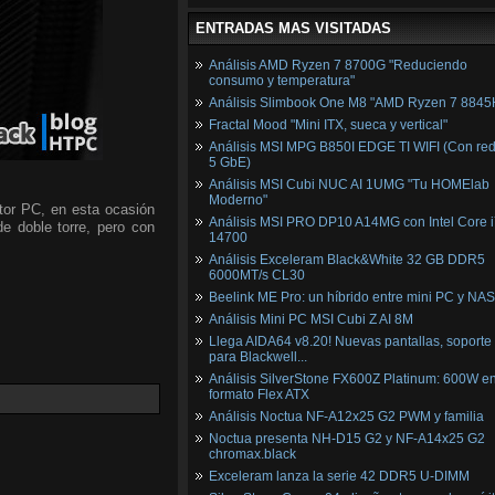
ENTRADAS MAS VISITADAS
Análisis AMD Ryzen 7 8700G "Reduciendo
consumo y temperatura"
Análisis Slimbook One M8 "AMD Ryzen 7 8845
Fractal Mood "Mini ITX, sueca y vertical"
Análisis MSI MPG B850I EDGE TI WIFI (Con red
5 GbE)
Análisis MSI Cubi NUC AI 1UMG "Tu HOMElab
Moderno"
tor PC, en esta ocasión
Análisis MSI PRO DP10 A14MG con Intel Core i
de doble torre, pero con
14700
Análisis Exceleram Black&White 32 GB DDR5
6000MT/s CL30
Beelink ME Pro: un híbrido entre mini PC y NAS
Análisis Mini PC MSI Cubi Z AI 8M
Llega AIDA64 v8.20! Nuevas pantallas, soporte
para Blackwell...
Análisis SilverStone FX600Z Platinum: 600W e
formato Flex ATX
Análisis Noctua NF-A12x25 G2 PWM y familia
Noctua presenta NH-D15 G2 y NF-A14x25 G2
chromax.black
Exceleram lanza la serie 42 DDR5 U-DIMM