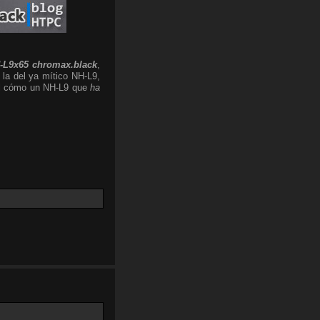
-L9x65 chromax.black
,
 la del ya mítico NH-L9,
 el cómo un NH-L9 que
ha