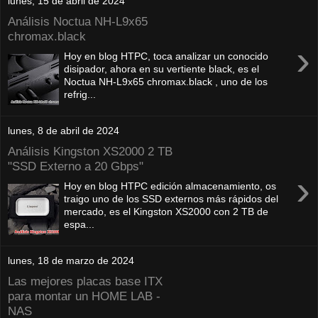
lunes, 15 de abril de 2024
Análisis Noctua NH-L9x65
chromax.black
›
Hoy en blog HTPC, toca analizar un conocido
disipador, ahora en su vertiente black, es el
Noctua NH-L9x65 chromax.black , uno de los
refrig...
lunes, 8 de abril de 2024
Análisis Kingston XS2000 2 TB
"SSD Externo a 20 Gbps"
›
Hoy en blog HTPC edición almacenamiento, os
traigo uno de los SSD externos más rápidos del
mercado, es el Kingston XS2000 con 2 TB de
espa...
lunes, 18 de marzo de 2024
Las mejores placas base ITX
para montar un HOME LAB -
NAS