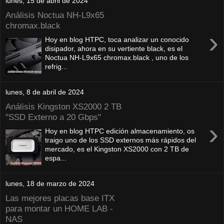
lunes, 15 de abril de 2024
Análisis Noctua NH-L9x65
chromax.black
›
Hoy en blog HTPC, toca analizar un conocido
disipador, ahora en su vertiente black, es el
Noctua NH-L9x65 chromax.black , uno de los
refrig...
lunes, 8 de abril de 2024
Análisis Kingston XS2000 2 TB
"SSD Externo a 20 Gbps"
›
Hoy en blog HTPC edición almacenamiento, os
traigo uno de los SSD externos más rápidos del
mercado, es el Kingston XS2000 con 2 TB de
espa...
lunes, 18 de marzo de 2024
Las mejores placas base ITX
para montar un HOME LAB -
NAS