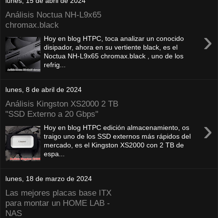
lunes, 15 de abril de 2024
Análisis Noctua NH-L9x65
chromax.black
›
Hoy en blog HTPC, toca analizar un conocido
disipador, ahora en su vertiente black, es el
Noctua NH-L9x65 chromax.black , uno de los
refrig...
lunes, 8 de abril de 2024
Análisis Kingston XS2000 2 TB
"SSD Externo a 20 Gbps"
›
Hoy en blog HTPC edición almacenamiento, os
traigo uno de los SSD externos más rápidos del
mercado, es el Kingston XS2000 con 2 TB de
espa...
lunes, 18 de marzo de 2024
Las mejores placas base ITX
para montar un HOME LAB -
NAS