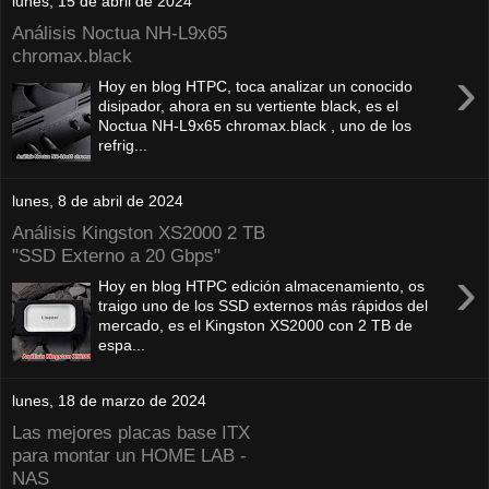
lunes, 15 de abril de 2024
Análisis Noctua NH-L9x65
chromax.black
›
Hoy en blog HTPC, toca analizar un conocido
disipador, ahora en su vertiente black, es el
Noctua NH-L9x65 chromax.black , uno de los
refrig...
lunes, 8 de abril de 2024
Análisis Kingston XS2000 2 TB
"SSD Externo a 20 Gbps"
›
Hoy en blog HTPC edición almacenamiento, os
traigo uno de los SSD externos más rápidos del
mercado, es el Kingston XS2000 con 2 TB de
espa...
lunes, 18 de marzo de 2024
Las mejores placas base ITX
para montar un HOME LAB -
NAS