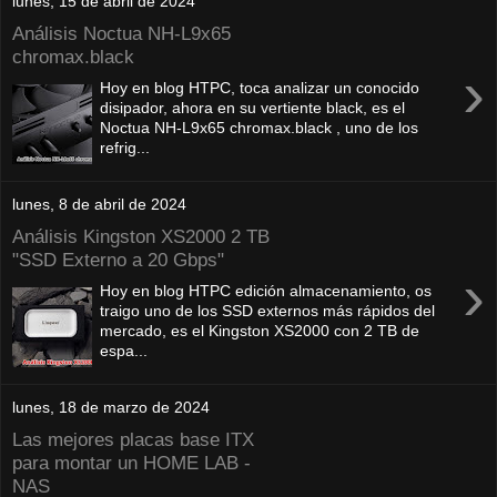
lunes, 15 de abril de 2024
Análisis Noctua NH-L9x65
chromax.black
›
Hoy en blog HTPC, toca analizar un conocido
disipador, ahora en su vertiente black, es el
Noctua NH-L9x65 chromax.black , uno de los
refrig...
lunes, 8 de abril de 2024
Análisis Kingston XS2000 2 TB
"SSD Externo a 20 Gbps"
›
Hoy en blog HTPC edición almacenamiento, os
traigo uno de los SSD externos más rápidos del
mercado, es el Kingston XS2000 con 2 TB de
espa...
lunes, 18 de marzo de 2024
Las mejores placas base ITX
para montar un HOME LAB -
NAS