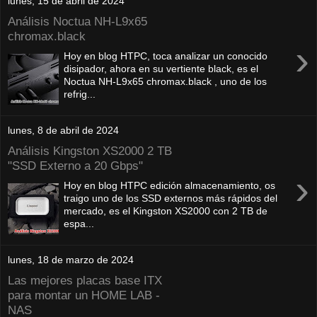
lunes, 15 de abril de 2024
Análisis Noctua NH-L9x65
chromax.black
›
Hoy en blog HTPC, toca analizar un conocido
disipador, ahora en su vertiente black, es el
Noctua NH-L9x65 chromax.black , uno de los
refrig...
lunes, 8 de abril de 2024
Análisis Kingston XS2000 2 TB
"SSD Externo a 20 Gbps"
›
Hoy en blog HTPC edición almacenamiento, os
traigo uno de los SSD externos más rápidos del
mercado, es el Kingston XS2000 con 2 TB de
espa...
lunes, 18 de marzo de 2024
Las mejores placas base ITX
para montar un HOME LAB -
NAS