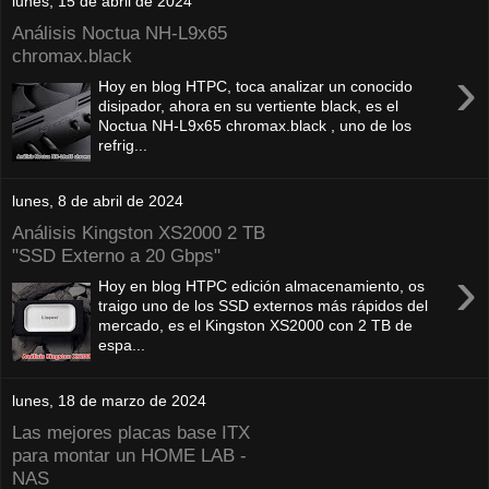
lunes, 15 de abril de 2024
Análisis Noctua NH-L9x65
chromax.black
›
Hoy en blog HTPC, toca analizar un conocido
disipador, ahora en su vertiente black, es el
Noctua NH-L9x65 chromax.black , uno de los
refrig...
lunes, 8 de abril de 2024
Análisis Kingston XS2000 2 TB
"SSD Externo a 20 Gbps"
›
Hoy en blog HTPC edición almacenamiento, os
traigo uno de los SSD externos más rápidos del
mercado, es el Kingston XS2000 con 2 TB de
espa...
lunes, 18 de marzo de 2024
Las mejores placas base ITX
para montar un HOME LAB -
NAS