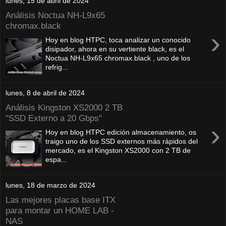
lunes, 15 de abril de 2024
Análisis Noctua NH-L9x65
chromax.black
›
Hoy en blog HTPC, toca analizar un conocido
disipador, ahora en su vertiente black, es el
Noctua NH-L9x65 chromax.black , uno de los
refrig...
lunes, 8 de abril de 2024
Análisis Kingston XS2000 2 TB
"SSD Externo a 20 Gbps"
›
Hoy en blog HTPC edición almacenamiento, os
traigo uno de los SSD externos más rápidos del
mercado, es el Kingston XS2000 con 2 TB de
espa...
lunes, 18 de marzo de 2024
Las mejores placas base ITX
para montar un HOME LAB -
NAS