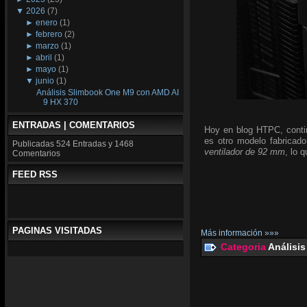
▼
2026
(7)
►
enero
(1)
►
febrero
(2)
►
marzo
(1)
►
abril
(1)
►
mayo
(1)
▼
junio
(1)
Análisis Slimbook One M9 con AMD AI
9 HX 370
ENTRADAS | COMENTARIOS
Hoy en blog HTPC, conti
es otro modelo fabricado
Publicadas
524 Entradas y
1468
ventilador de 92 mm
, lo 
Comentarios
FEED RSS
PAGINAS VISITADAS
Más información »»»
Categoria
Análisis