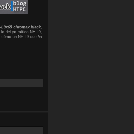
-L9x65 chromax.black
,
 la del ya mítico NH-L9,
 el cómo un NH-L9 que
ha