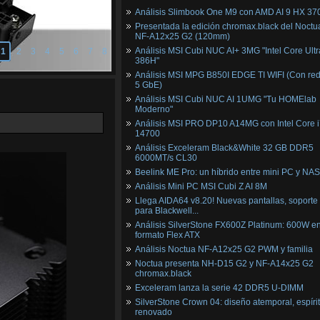
Análisis Slimbook One M9 con AMD AI 9 HX 37
Presentada la edición chromax.black del Noctu
NF‑A12x25 G2 (120mm)
Análisis MSI Cubi NUC AI+ 3MG "Intel Core Ultr
1
2
3
4
5
6
7
8
386H"
Análisis MSI MPG B850I EDGE TI WIFI (Con red
5 GbE)
Análisis MSI Cubi NUC AI 1UMG "Tu HOMElab
Moderno"
Análisis MSI PRO DP10 A14MG con Intel Core i
14700
Análisis Exceleram Black&White 32 GB DDR5
6000MT/s CL30
Beelink ME Pro: un híbrido entre mini PC y NAS
Análisis Mini PC MSI Cubi Z AI 8M
Llega AIDA64 v8.20! Nuevas pantallas, soporte
para Blackwell...
Análisis SilverStone FX600Z Platinum: 600W e
formato Flex ATX
Análisis Noctua NF-A12x25 G2 PWM y familia
Noctua presenta NH-D15 G2 y NF-A14x25 G2
chromax.black
Exceleram lanza la serie 42 DDR5 U-DIMM
SilverStone Crown 04: diseño atemporal, espíri
renovado