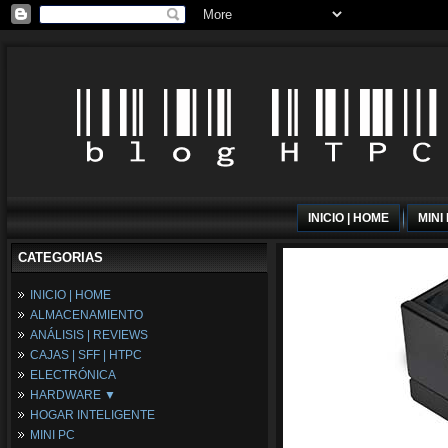
INICIO | HOME
MINI
CATEGORIAS
INICIO | HOME
ALMACENAMIENTO
ANÁLISIS | REVIEWS
CAJAS | SFF | HTPC
ELECTRÓNICA
HARDWARE ▼
HOGAR INTELIGENTE
Fuentes de Alimentación
MINI PC
Memória RAM