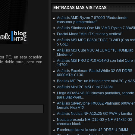
ENTRADAS MAS VISITADAS
Análisis AMD Ryzen 7 8700G "Reduciendo
consumo y temperatura"
Análisis Slimbook One M8 "AMD Ryzen 7 8845
Fractal Mood "Mini ITX, sueca y vertical"
Análisis MSI MPG B850I EDGE TI WIFI (Con red
5 GbE)
Análisis MSI Cubi NUC AI 1UMG "Tu HOMElab
Moderno"
tor PC, en esta ocasión
Análisis MSI PRO DP10 A14MG con Intel Core i
de doble torre, pero con
14700
Análisis Exceleram Black&White 32 GB DDR5
6000MT/s CL30
Beelink ME Pro: un híbrido entre mini PC y NAS
Análisis Mini PC MSI Cubi Z AI 8M
Llega AIDA64 v8.20! Nuevas pantallas, soporte
para Blackwell...
Análisis SilverStone FX600Z Platinum: 600W e
formato Flex ATX
Análisis Noctua NF-A12x25 G2 PWM y familia
Noctua presenta NH-D15 G2 y NF-A14x25 G2
chromax.black
Exceleram lanza la serie 42 DDR5 U-DIMM