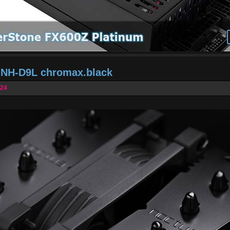
a NH-D9L chromax.black
024