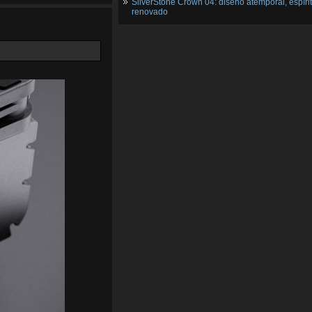
SilverStone Crown 04: diseño atemporal, espíri
renovado