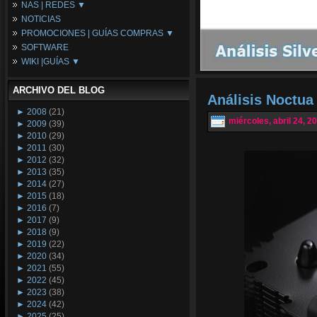
NAS | REDES ▼
Placas Base
NOTICIAS
Procesadores
NAS
PROMOCIONES | GUÍAS COMPRAS ▼
Periféricos
Espacio Synology
SOFTWARE
Refrigeración
Redes
Configuraciones Ordenadores
WIKI |GUÍAS ▼
Tarjetas Gráficas
Guías de Compras
Android PC
Promociones
Guías y Tutoriales
ARCHIVO DEL BLOG
Wikipedia
Análisis Noctu
Tus Montajes
►
2008
(21)
miércoles, abril 24, 2
►
2009
(39)
►
2010
(29)
►
2011
(30)
►
2012
(32)
►
2013
(35)
►
2014
(27)
►
2015
(18)
►
2016
(7)
►
2017
(9)
►
2018
(9)
►
2019
(22)
►
2020
(34)
►
2021
(55)
►
2022
(45)
►
2023
(38)
►
2024
(42)
►
2025
(25)