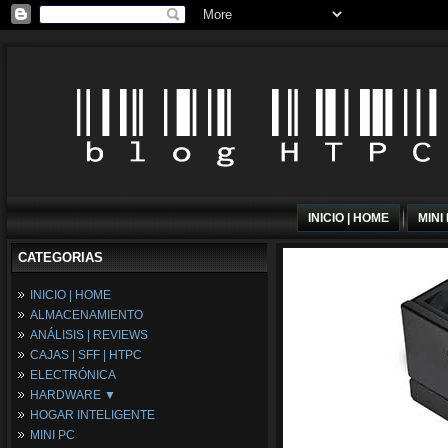
INICIO | HOME
MINI
CATEGORIAS
INICIO | HOME
ALMACENAMIENTO
ANÁLISIS | REVIEWS
CAJAS | SFF | HTPC
ELECTRÓNICA
HARDWARE ▼
HOGAR INTELIGENTE
Fuentes de Alimentación
MINI PC
Memória RAM