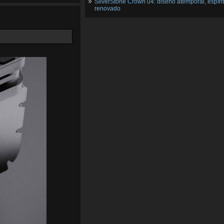
SilverStone Crown 04: diseño atemporal, espíri
renovado