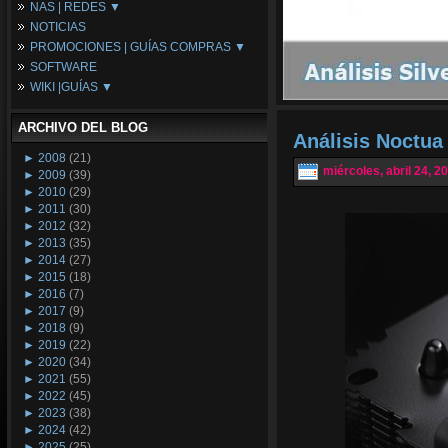
NAS | REDES ▼
Placas Base
NOTICIAS
Procesadores
NAS
PROMOCIONES | GUÍAS COMPRAS ▼
Periféricos
Espacio Synology
SOFTWARE
Refrigeración
Redes
Configuraciones Ordenadores
WIKI |GUÍAS ▼
Tarjetas Gráficas
Guías de Compras
Android PC
Promociones
Guías y Tutoriales
ARCHIVO DEL BLOG
Wikipedia
Análisis Noctu
Tus Montajes
►
2008
(21)
miércoles, abril 24, 2
►
2009
(39)
►
2010
(29)
►
2011
(30)
►
2012
(32)
►
2013
(35)
►
2014
(27)
►
2015
(18)
►
2016
(7)
►
2017
(9)
►
2018
(9)
►
2019
(22)
►
2020
(34)
►
2021
(55)
►
2022
(45)
►
2023
(38)
►
2024
(42)
►
2025
(25)