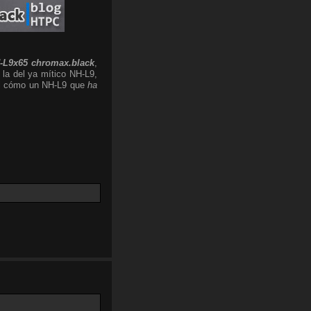
-L9x65 chromax.black
,
 la del ya mítico NH-L9,
 el cómo un NH-L9 que
ha