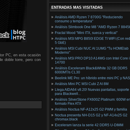
ENTRADAS MAS VISITADAS
Análisis AMD Ryzen 7 8700G "Reduciendo
consumo y temperatura"
Análisis Slimbook One M8 "AMD Ryzen 7 8845
Fractal Mood "Mini ITX, sueca y vertical"
Análisis MSI MPG B850I EDGE TI WIFI (Con red
5 GbE)
Análisis MSI Cubi NUC AI 1UMG "Tu HOMElab
Moderno"
tor PC, en esta ocasión
Análisis MSI PRO DP10 A14MG con Intel Core i
de doble torre, pero con
14700
Análisis Exceleram Black&White 32 GB DDR5
6000MT/s CL30
Beelink ME Pro: un híbrido entre mini PC y NAS
Análisis Mini PC MSI Cubi Z AI 8M
Llega AIDA64 v8.20! Nuevas pantallas, soporte
para Blackwell...
Análisis SilverStone FX600Z Platinum: 600W e
formato Flex ATX
Análisis Noctua NF-A12x25 G2 PWM y familia
Noctua presenta NH-D15 G2 y NF-A14x25 G2
chromax.black
Exceleram lanza la serie 42 DDR5 U-DIMM