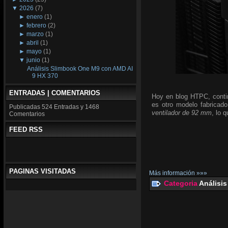
▼
2026
(7)
►
enero
(1)
►
febrero
(2)
►
marzo
(1)
►
abril
(1)
►
mayo
(1)
▼
junio
(1)
Análisis Slimbook One M9 con AMD AI
9 HX 370
ENTRADAS | COMENTARIOS
Hoy en blog HTPC, conti
es otro modelo fabricado
Publicadas
524 Entradas y
1468
ventilador de 92 mm
, lo 
Comentarios
FEED RSS
PAGINAS VISITADAS
Más información »»»
Categoria
Análisis