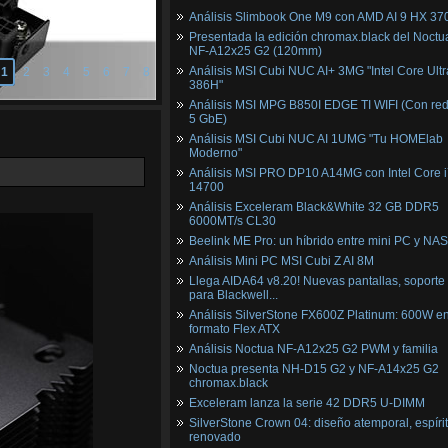
Análisis Slimbook One M9 con AMD AI 9 HX 37
Presentada la edición chromax.black del Noctu
NF‑A12x25 G2 (120mm)
Análisis MSI Cubi NUC AI+ 3MG "Intel Core Ultr
1
2
3
4
5
6
7
8
386H"
Análisis MSI MPG B850I EDGE TI WIFI (Con red
5 GbE)
Análisis MSI Cubi NUC AI 1UMG "Tu HOMElab
Moderno"
Análisis MSI PRO DP10 A14MG con Intel Core i
14700
Análisis Exceleram Black&White 32 GB DDR5
6000MT/s CL30
Beelink ME Pro: un híbrido entre mini PC y NAS
Análisis Mini PC MSI Cubi Z AI 8M
Llega AIDA64 v8.20! Nuevas pantallas, soporte
para Blackwell...
Análisis SilverStone FX600Z Platinum: 600W e
formato Flex ATX
Análisis Noctua NF-A12x25 G2 PWM y familia
Noctua presenta NH-D15 G2 y NF-A14x25 G2
chromax.black
Exceleram lanza la serie 42 DDR5 U-DIMM
SilverStone Crown 04: diseño atemporal, espíri
renovado