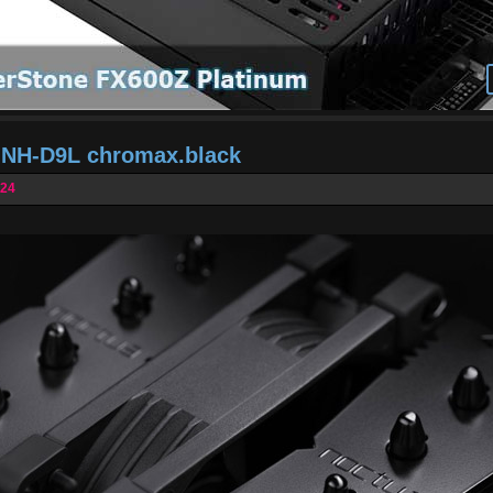
a NH-D9L chromax.black
024